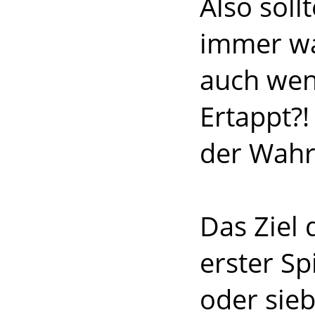
Also soll
immer wa
auch wenn
Ertappt?!
der Wahrh
Das Ziel 
erster Sp
oder sie