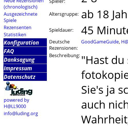
Neue Rezensionen
Spieler:
(chronologisch)
ab 18 Jah
Ausgezeichnete
Altersgruppe:
Spiele
45 Minut
Rezensenten
Spieldauer:
Statistiken
Konfiguration
Deutsche
GoodGameGuide
,
H@
Rezensionen:
FAQ
Beschreibung:
"Hast du
Danksagung
Impressum
fotokopie
Datenschutz
Sie's ja s
powered by
auch nich
H@LL9000
info@luding.org
Wahrheit,