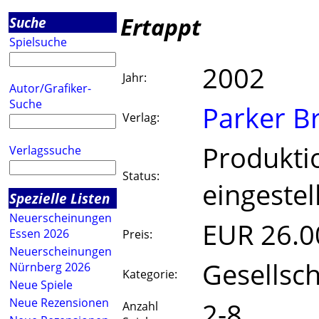
Ertappt
Suche
Spielsuche
2002
Jahr:
Autor/Grafiker-
Suche
Parker B
Verlag:
Produkti
Verlagssuche
Status:
eingestel
Spezielle Listen
Neuerscheinungen
EUR 26.0
Essen 2026
Preis:
Neuerscheinungen
Gesellsch
Nürnberg 2026
Kategorie:
Neue Spiele
Neue Rezensionen
2-8
Anzahl