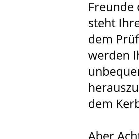
Freunde 
steht Ihr
dem Prüf
werden I
unbequem
herauszuf
dem Kerb
Aber Acht