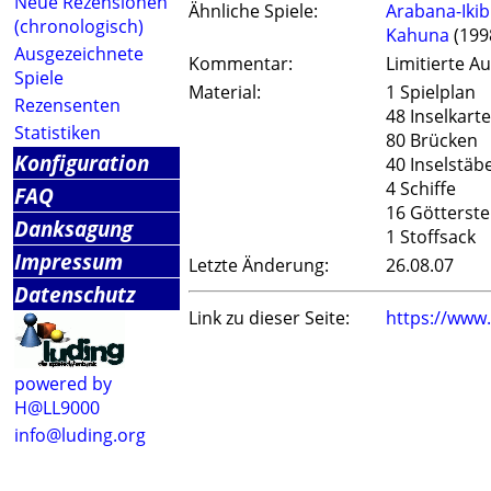
Neue Rezensionen
Ähnliche Spiele:
Arabana-Ikibi
(chronologisch)
Kahuna
(199
Ausgezeichnete
Kommentar:
Limitierte Au
Spiele
Material:
1 Spielplan
Rezensenten
48 Inselkart
Statistiken
80 Brücken
Konfiguration
40 Inselstäb
4 Schiffe
FAQ
16 Götterste
Danksagung
1 Stoffsack
Impressum
Letzte Änderung:
26.08.07
Datenschutz
Link zu dieser Seite:
https://www
powered by
H@LL9000
info@luding.org