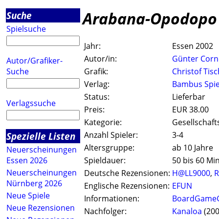
Arabana-Opodopo
Suche
Spielsuche
Jahr:
Essen 2002
Autor/in:
Günter Corn
Autor/Grafiker-
Suche
Grafik:
Christof Tisc
Verlag:
Bambus Spie
Status:
Lieferbar
Verlagssuche
Preis:
EUR 38.00
Kategorie:
Gesellschaft
Spezielle Listen
Anzahl Spieler:
3-4
Altersgruppe:
ab 10 Jahre
Neuerscheinungen
Essen 2026
Spieldauer:
50 bis 60 Mi
Neuerscheinungen
Deutsche Rezensionen:
H@LL9000
,
R
Nürnberg 2026
Englische Rezensionen:
EFUN
Neue Spiele
Informationen:
BoardGameG
Neue Rezensionen
Nachfolger:
Kanaloa
(200