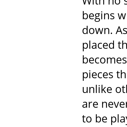
With no 
begins wh
down. As
placed th
becomes 
pieces t
unlike o
are neve
to be pla