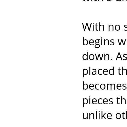
With no 
begins wh
down. As
placed th
becomes 
pieces t
unlike o