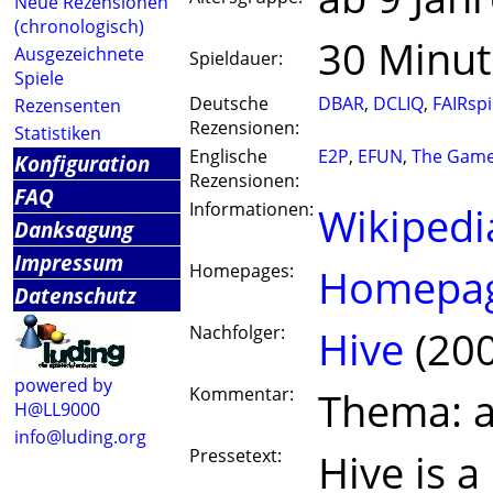
Neue Rezensionen
(chronologisch)
30 Minu
Ausgezeichnete
Spieldauer:
Spiele
Deutsche
DBAR
,
DCLIQ
,
FAIRspi
Rezensenten
Rezensionen:
Statistiken
Englische
E2P
,
EFUN
,
The Game
Konfiguration
Rezensionen:
FAQ
Informationen:
Wikipedi
Danksagung
Impressum
Homepages:
Homepag
Datenschutz
Nachfolger:
Hive
(200
powered by
Kommentar:
Thema: a
H@LL9000
info@luding.org
Pressetext:
Hive is a