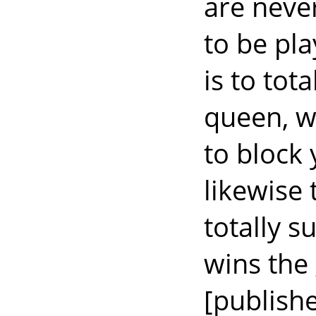
are neve
to be pl
is to to
queen, w
to block
likewise 
totally 
wins the
[publishe