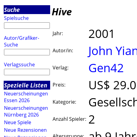
Hive
Suche
Spielsuche
2001
Jahr:
Autor/Grafiker-
Suche
John Yia
Autor/in:
Gen42
Verlagssuche
Verlag:
US$ 29.
Spezielle Listen
Preis:
Neuerscheinungen
Gesellsch
Essen 2026
Kategorie:
Neuerscheinungen
2
Nürnberg 2026
Anzahl Spieler:
Neue Spiele
Neue Rezensionen
ab 9 Jah
Altersgruppe: