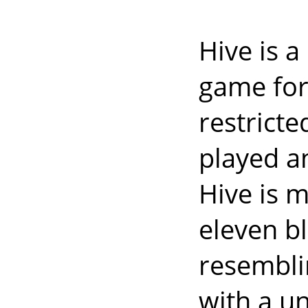
Hive is a
game for 
restrict
played a
Hive is 
eleven bl
resembli
with a u