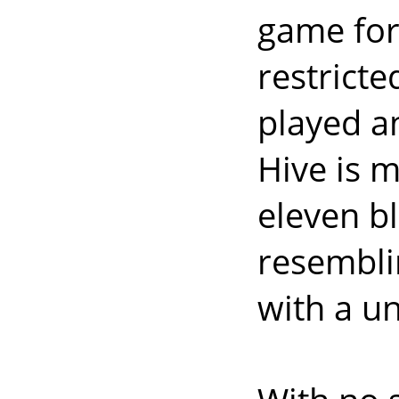
game for 
restrict
played a
Hive is 
eleven bl
resembli
with a u