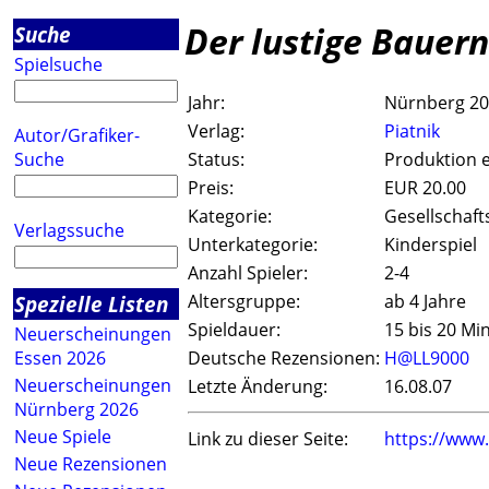
Der lustige Bauer
Suche
Spielsuche
Jahr:
Nürnberg 2
Verlag:
Piatnik
Autor/Grafiker-
Suche
Status:
Produktion e
Preis:
EUR 20.00
Kategorie:
Gesellschaft
Verlagssuche
Unterkategorie:
Kinderspiel
Anzahl Spieler:
2-4
Spezielle Listen
Altersgruppe:
ab 4 Jahre
Spieldauer:
15 bis 20 Mi
Neuerscheinungen
Essen 2026
Deutsche Rezensionen:
H@LL9000
Neuerscheinungen
Letzte Änderung:
16.08.07
Nürnberg 2026
Neue Spiele
Link zu dieser Seite:
https://www
Neue Rezensionen