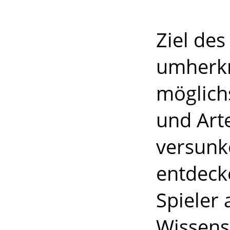
Ziel des 
umherkr
möglich
und Art
versunk
entdecke
Spieler 
Wissensc