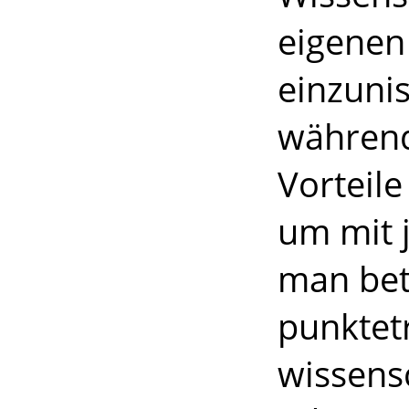
eigenen
einzunis
während
Vorteile
um mit 
man bete
punktetr
wissens