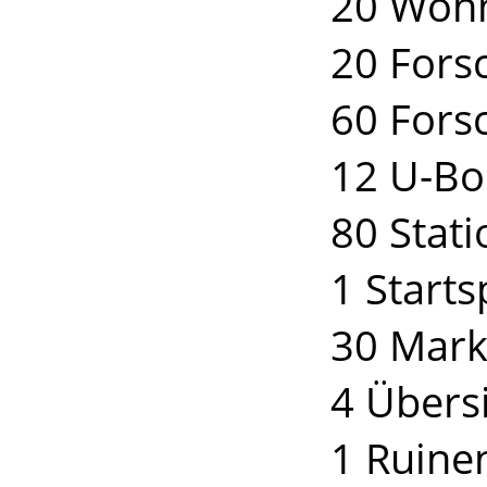
20 Wohn
20 Fors
60 Fors
12 U-Bo
80 Stat
1 Starts
30 Mark
4 Übers
1 Ruinen