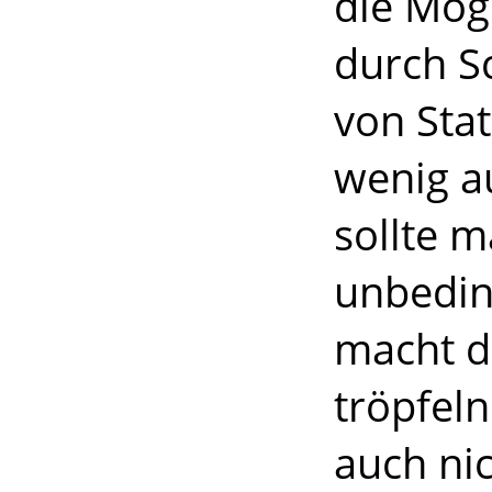
die Mögl
durch S
von Sta
wenig a
sollte m
unbedin
macht di
tröpfel
auch nic