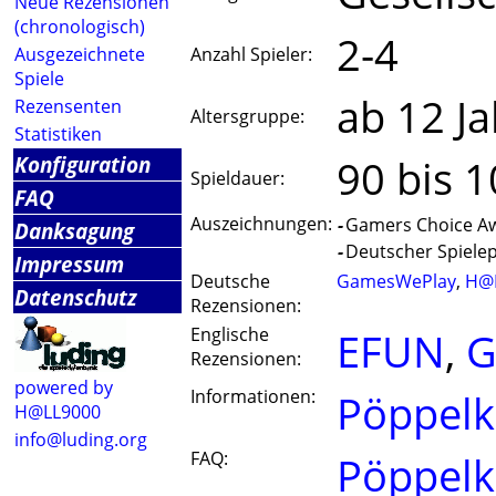
Neue Rezensionen
(chronologisch)
2-4
Ausgezeichnete
Anzahl Spieler:
Spiele
ab 12 J
Rezensenten
Altersgruppe:
Statistiken
Konfiguration
90 bis 
Spieldauer:
FAQ
Auszeichnungen:
-
Gamers Choice Aw
Danksagung
-
Deutscher Spielepr
Impressum
Deutsche
GamesWePlay
,
H@
Datenschutz
Rezensionen:
Englische
EFUN
,
G
Rezensionen:
powered by
Informationen:
Pöppelki
H@LL9000
info@luding.org
FAQ:
Pöppelki