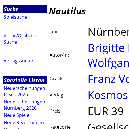
Nautilus
Suche
Spielsuche
Nürnbe
Jahr:
Autor/Grafiker-
Suche
Brigitte 
Autor/in:
Wolfgan
Verlagssuche
Franz V
Grafik:
Spezielle Listen
Neuerscheinungen
Kosmos
Essen 2026
Verlag:
Neuerscheinungen
EUR 39
Nürnberg 2026
Preis:
Neue Spiele
Neue Rezensionen
Gesellsc
Kategorie: