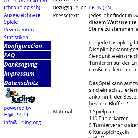
Neue Rezensionen
(chronologisch)
Bezugsquellen:
EFUN (EN)
Ausgezeichnete
Pressetext:
Jedes Jahr findet in 
Spiele
diesem Wettstreit tei
Steine zu stemmen, a
Rezensenten
Statistiken
Für jede Disziplin g
Konfiguration
Disziplin bekannt ge
FAQ
Siegpunkte einstreic
Turnieren auf der Erfo
Danksagung
Große Gallierin nenn
Impressum
Datenschutz
Das Spiel kann auf z
sind einfach zu erler
ankommt, der Beste zu
bessere Bluffer!?
powered by
Material:
1 Spielplan
H@LL9000
110 Tunierkarten
info@luding.org
5 Turnierveranstalte
6 Kurzspielregeln