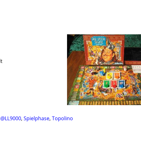
lt
@LL9000
,
Spielphase
,
Topolino