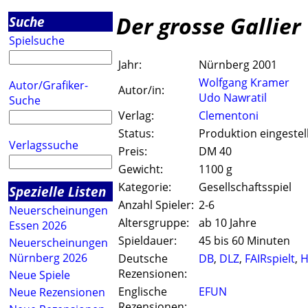
Der grosse Gallier
Suche
Spielsuche
Jahr:
Nürnberg 2001
Wolfgang Kramer
Autor/Grafiker-
Autor/in:
Udo Nawratil
Suche
Verlag:
Clementoni
Status:
Produktion eingestel
Verlagssuche
Preis:
DM 40
Gewicht:
1100 g
Kategorie:
Gesellschaftsspiel
Spezielle Listen
Anzahl Spieler:
2-6
Neuerscheinungen
Altersgruppe:
ab 10 Jahre
Essen 2026
Spieldauer:
45 bis 60 Minuten
Neuerscheinungen
Nürnberg 2026
Deutsche
DB
,
DLZ
,
FAIRspielt
,
H
Rezensionen:
Neue Spiele
Englische
EFUN
Neue Rezensionen
Rezensionen: