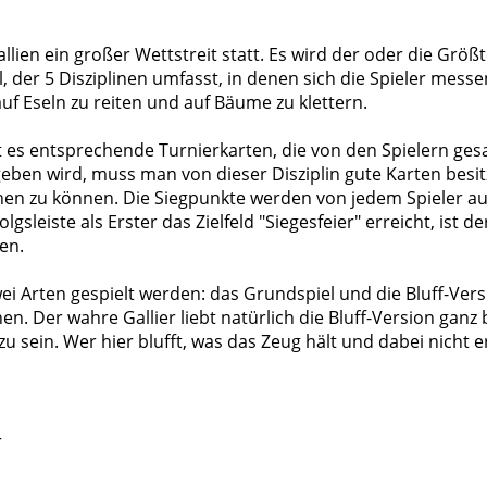
Gallien ein großer Wettstreit statt. Es wird der oder die Größ
l, der 5 Disziplinen umfasst, in denen sich die Spieler messen
uf Eseln zu reiten und auf Bäume zu klettern.
ibt es entsprechende Turnierkarten, die von den Spielern g
geben wird, muss man von dieser Disziplin gute Karten besi
hen zu können. Die Siegpunkte werden von jedem Spieler auf
lgsleiste als Erster das Zielfeld "Siegesfeier" erreicht, ist 
en.
wei Arten gespielt werden: das Grundspiel und die Bluff-V
nen. Der wahre Gallier liebt natürlich die Bluff-Version ganz
 sein. Wer hier blufft, was das Zeug hält und dabei nicht er
r