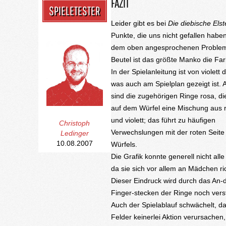
FAZIT
SPIELETESTER
Leider gibt es bei
Die diebische Elst
Punkte, die uns nicht gefallen habe
dem oben angesprochenen Proble
Beutel ist das größte Manko die Fa
In der Spielanleitung ist von violett 
was auch am Spielplan gezeigt ist. A
sind die zugehörigen Ringe rosa, d
auf dem Würfel eine Mischung aus r
und violett; das führt zu häufigen
Christoph
Verwechslungen mit der roten Seite
Ledinger
10.08.2007
Würfels.
Die Grafik konnte generell nicht alle
da sie sich vor allem an Mädchen ric
Dieser Eindruck wird durch das An-d
Finger-stecken der Ringe noch verst
Auch der Spielablauf schwächelt, da
Felder keinerlei Aktion verursachen,