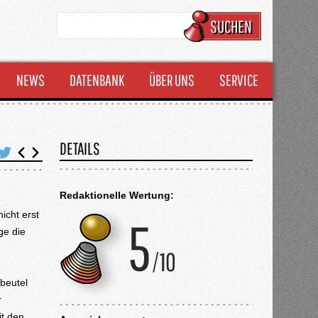
SUCHEN
NEWS
DATENBANK
ÜBER UNS
SERVICE
DETAILS
Redaktionelle Wertung:
icht erst
ge die
fbeutel
r
it den