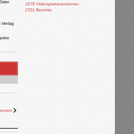
ster.
1678 Videospielrezensionen
2331 Berichte
.
 Verlag
gutes
ension