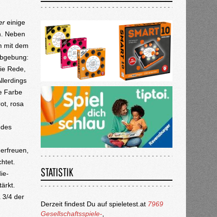
er
einige
n. Neben
m mit dem
rbgebung:
die Rede,
llerdings
ie Farbe
ot, rosa
 des
 erfreuen,
htet.
STATISTIK
ie-
ärkt.
 3/4 der
Derzeit findest Du auf spieletest.at
7969
Gesellschaftsspiele-
,