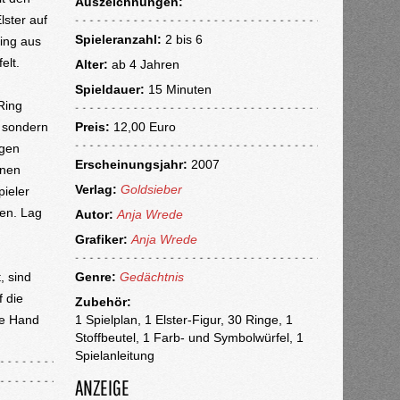
Auszeichnungen:
lster auf
Spieleranzahl:
2 bis 6
Ring aus
elt.
Alter:
ab
4 Jahren
Spieldauer:
15 Minuten
Ring
, sondern
Preis:
12,00 Euro
egen
Erscheinungsjahr:
2007
inen
Verlag:
Goldsieber
ieler
len. Lag
Autor:
Anja Wrede
Grafiker:
Anja Wrede
, sind
Genre:
Gedächtnis
f die
Zubehör:
ie Hand
1 Spielplan, 1 Elster-Figur, 30 Ringe, 1
Stoffbeutel, 1 Farb- und Symbolwürfel, 1
Spielanleitung
ANZEIGE