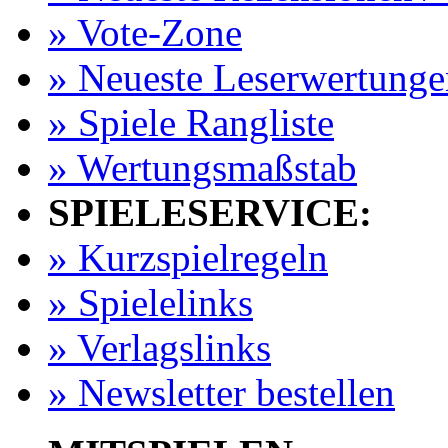
» Vote-Zone
» Neueste Leserwertunge
» Spiele Rangliste
» Wertungsmaßstab
SPIELESERVICE:
» Kurzspielregeln
» Spielelinks
» Verlagslinks
» Newsletter bestellen