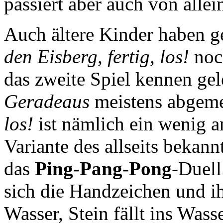
passiert aber auch von allei
Auch ältere Kinder haben ge
den Eisberg, fertig, los!
noc
das zweite Spiel kennen gel
Geradeaus
meistens abgeme
los!
ist nämlich ein wenig a
Variante des allseits bekann
das
Ping-Pang-Pong
-Duell
sich die Handzeichen und ih
Wasser, Stein fällt ins Wass