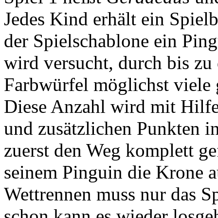
Jedes Kind erhält ein Spiel
der Spielschablone ein Pin
wird versucht, durch bis zu
Farbwürfel möglichst viele 
Diese Anzahl wird mit Hilf
und zusätzlichen Punkten i
zuerst den Weg komplett gef
seinem Pinguin die Krone au
Wettrennen muss nur das Sp
schon kann es wieder losge