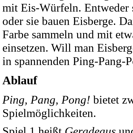
mit Eis-Würfeln. Entweder s
oder sie bauen Eisberge. D
Farbe sammeln und mit etw
einsetzen. Will man Eisberg
in spannenden Ping-Pang-P
Ablauf
Ping, Pang, Pong!
bietet zw
Spielmöglichkeiten.
Spiel 1 heißt
Geradeaus
un