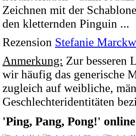
Zeichnen mit der Schablone
den kletternden Pinguin ...
Rezension
Stefanie Marckw
Anmerkung:
Zur besseren L
wir häufig das generische 
zugleich auf weibliche, mä
Geschlechteridentitäten bezi
'Ping, Pang, Pong!' online