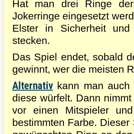
Hat man drei Ringe der
Jokerringe eingesetzt werd
Elster in Sicherheit un
stecken.
Das Spiel endet, sobald d
gewinnt, wer die meisten R
Alternativ
kann man auch m
diese würfelt. Dann nimmt 
vor einen Mitspieler un
bestimmten Farbe. Dieser S