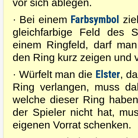
vor sich ablegen.
Farbsymbol
· Bei einem
zie
gleichfarbige Feld des 
einem Ringfeld, darf man
den Ring kurz zeigen und v
Elster
· Würfelt man die
, d
Ring verlangen, muss da
welche dieser Ring haben
der Spieler nicht hat, 
eigenen Vorrat schenken.