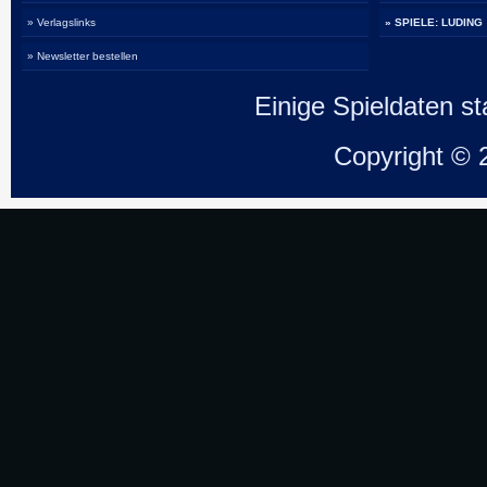
» Verlagslinks
» SPIELE: LUDING
» Newsletter bestellen
Einige Spieldaten 
Copyright ©