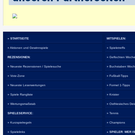
» STARTSEITE
MITSPIELEN:
» Aktionen und Gewinnspiele
» Spieletreffs
REZENSIONEN:
» Geflochten Woche
» Neueste Rezensionen / Spielesuche
» Buchstaben Woch
» Vote-Zone
» Fußball-Tipps
» Neueste Leserwertungen
» Formel 1-Tipps
» Spiele Rangliste
» Knister
» Wertungsmaßstab
» Ostfriesisches De
SPIELESERVICE:
» Tennis
» Kurzspielregeln
» Champions
» Spielelinks
» SPIELER: WER I