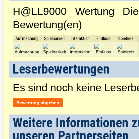
H@LL9000 Wertung Die 
Bewertung(en)
Aufmachung
Spielbarkeit
Interaktion
Einfluss
Spielreiz
Leserbewertungen
Es sind noch keine Leser
Bewertung abgeben
Weitere Informationen zu
unseren Partnerseiten