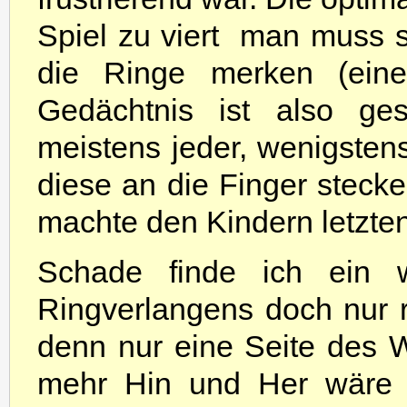
Spiel zu viert  man muss 
die Ringe merken (ein
Gedächtnis ist also gest
meistens jeder, wenigstens
diese an die Finger steck
machte den Kindern letzte
Schade finde ich ein 
Ringverlangens doch nur r
denn nur eine Seite des Wü
mehr Hin und Her wäre i