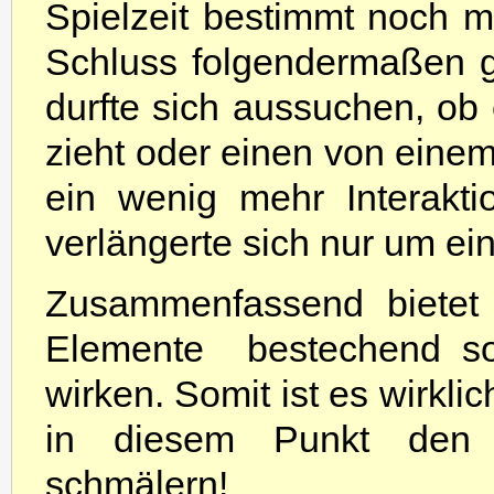
Spielzeit bestimmt noch
Schluss folgendermaßen ge
durfte sich aussuchen, o
zieht oder einen von einem
ein wenig mehr Interakti
verlängerte sich nur um ei
Zusammenfassend bietet 
Elemente  bestechend so
wirken. Somit ist es wirkl
in diesem Punkt den S
schmälern!