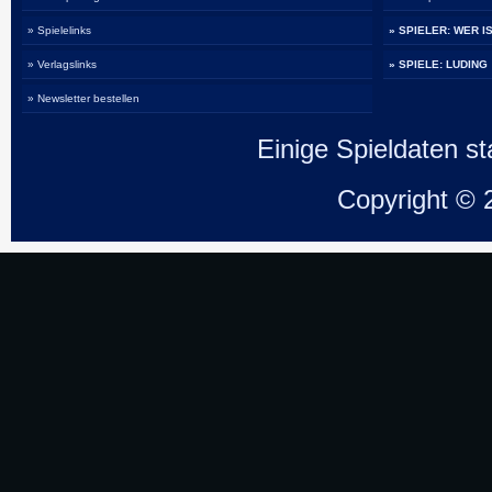
» Spielelinks
» SPIELER: WER I
» Verlagslinks
» SPIELE: LUDING
» Newsletter bestellen
Einige Spieldaten 
Copyright ©