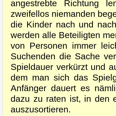
angestrebte Richtung le
zweifellos niemanden begeis
die Kinder nach und nach
werden alle Beteiligten m
von Personen immer leich
Suchenden die Sache ver
Spieldauer verkürzt und au
dem man sich das Spiel
Anfänger dauert es näml
dazu zu raten ist, in den 
auszusortieren.