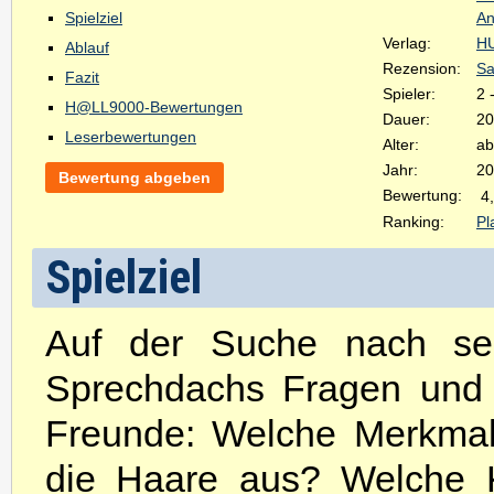
Spielziel
An
Verlag:
H
Ablauf
Rezension:
Sa
Fazit
Spieler:
2 
H@LL9000-Bewertungen
Dauer:
20
Leserbewertungen
Alter:
ab
Jahr:
20
Bewertung abgeben
Bewertung:
4
Ranking:
Pl
Spielziel
Auf der Suche nach sei
Sprechdachs Fragen und 
Freunde: Welche Merkmal
die Haare aus? Welche K