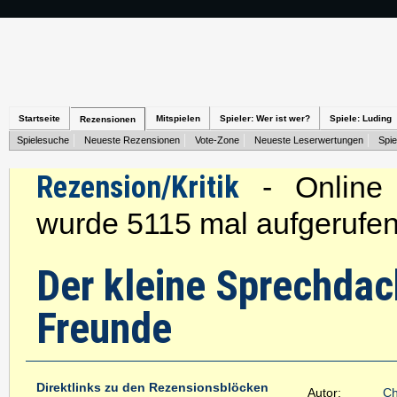
Startseite
Mitspielen
Spieler: Wer ist wer?
Spiele: Luding
Rezensionen
Spielesuche
Neueste Rezensionen
Vote-Zone
Neueste Leserwertungen
Spie
Rezension/Kritik
- Online s
wurde 5115 mal aufgerufen
Der kleine Sprechdac
Freunde
Direktlinks zu den Rezensionsblöcken
Autor:
Ch