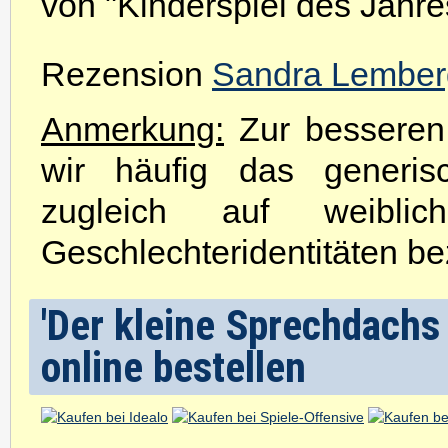
von "Kinderspiel des Jahres
Rezension
Sandra Lember
Anmerkung:
Zur besseren 
wir häufig das generis
zugleich auf weibli
Geschlechteridentitäten be
'Der kleine Sprechdachs
online bestellen