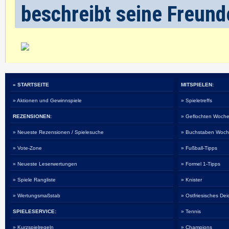
beschreibt seine Freund
» STARTSEITE
MITSPIELEN:
» Aktionen und Gewinnspiele
» Spieletreffs
REZENSIONEN:
» Geflochten Woche
» Neueste Rezensionen / Spielesuche
» Buchstaben Woch
» Vote-Zone
» Fußball-Tipps
» Neueste Leserwertungen
» Formel 1-Tipps
» Spiele Rangliste
» Knister
» Wertungsmaßstab
» Ostfriesisches De
SPIELESERVICE:
» Tennis
» Kurzspielregeln
» Champions