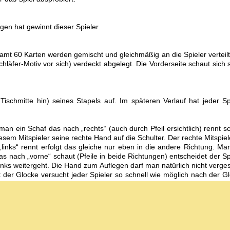
gen hat gewinnt dieser Spieler.
samt 60 Karten werden gemischt und gleichmäßig an die Spieler verteilt
läfer-Motiv vor sich) verdeckt abgelegt. Die Vorderseite schaut sich 
Tischmitte hin) seines Stapels auf. Im späteren Verlauf hat jeder Sp
n ein Schaf das nach „rechts“ (auch durch Pfeil ersichtlich) rennt s
sem Mitspieler seine rechte Hand auf die Schulter. Der rechte Mitspiele
nks“ rennt erfolgt das gleiche nur eben in die andere Richtung. Man
s nach „vorne“ schaut (Pfeile in beide Richtungen) entscheidet der Sp
nks weitergeht. Die Hand zum Auflegen darf man natürlich nicht verge
t der Glocke versucht jeder Spieler so schnell wie möglich nach der G
te Karte mit Glocke kommt aus dem Spiel und der Spieler sucht sic
ter den eigenen verdeckten Stapel vor sich schiebt.
Sieht man einen
 setzen sich einen
eiter. Der offene
einen Stapel vom