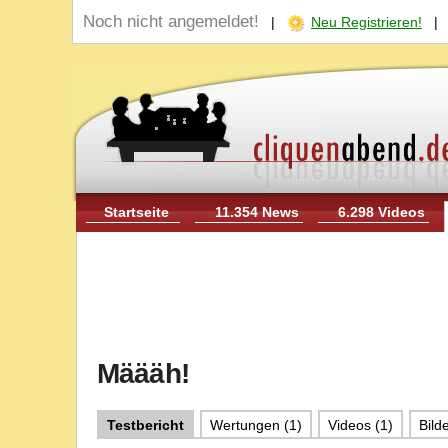
Noch nicht angemeldet!
|
Neu Registrieren!
Startseite
11.354 News
6.298 Videos
Määäh!
Testbericht
Wertungen (1)
Videos (1)
Bilde