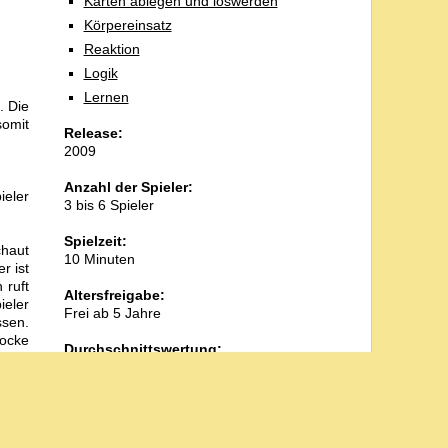
Karten ablegen und loswerden
Körpereinsatz
Reaktion
Logik
Lernen
. Die
somit
Release:
2009
Anzahl der Spieler:
ieler
3 bis 6 Spieler
Spielzeit:
chaut
10 Minuten
r ist
 ruft
Altersfreigabe:
ieler
Frei ab 5 Jahre
ssen.
locke
Durchschnittswertung:
h als
7
10
1
/
bei
Bewertungen
 Hund