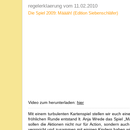
regelerklaerung vom 11.02.2010
Die Spiel 2009: Määäh! (Edition Siebenschläfer)
Video zum herunterladen:
hier
Mit einem turbulenten Kartenspiel stellen wir euch ein
fröhlichen Runde entstand lt. Anja Wrede das Spiel „M
sollen die Aktionen nicht nur für Action, sondern au
verspricht und zusammen mit einigen Kindern haben wir