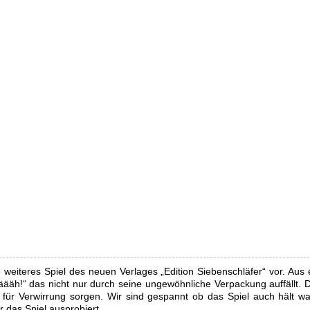
e weiteres Spiel des neuen Verlages „Edition Siebenschläfer“ vor. Aus 
äääh!“ das nicht nur durch seine ungewöhnliche Verpackung auffällt. 
ch für Verwirrung sorgen. Wir sind gespannt ob das Spiel auch hält w
 das Spiel ausprobiert.