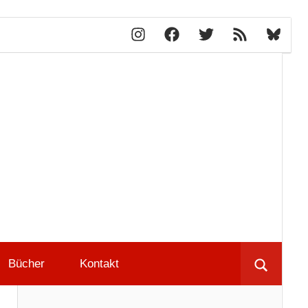
Instagram
Facebook
X
RSS-
Bluesky
Feed
lblog.ch
Bücher
Kontakt