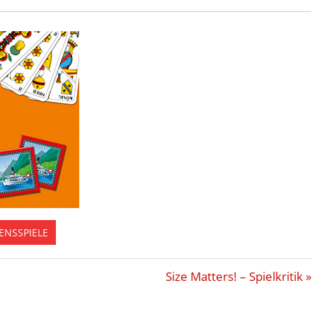
ENSSPIELE
Nächster
Size Matters! – Spielkritik
Beitrag: