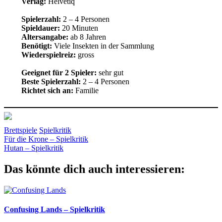
Verlag:
Helvetiq
Spielerzahl:
2 – 4 Personen
Spieldauer:
20 Minuten
Altersangabe:
ab 8 Jahren
Benötigt:
Viele Insekten in der Sammlung
Wiederspielreiz:
gross
Geeignet für 2 Spieler:
sehr gut
Beste Spielerzahl:
2 – 4 Personen
Richtet sich an:
Familie
Brettspiele
Spielkritik
Beitragsnavigation
Vorheriger
cantzler
Für die Krone – Spielkritik
Helvetiq
Insekten
Legespiel
Wrede
Würfel
Beitrag:
Nächster
Hutan – Spielkritik
Beitrag:
Das könnte dich auch interessieren:
Confusing Lands – Spielkritik