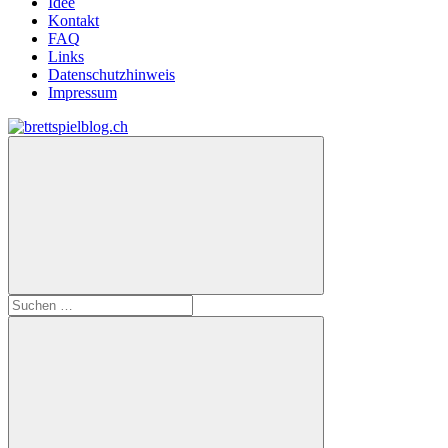
Idee
Kontakt
FAQ
Links
Datenschutzhinweis
Impressum
Zum
Inhalt
brettspielblog.ch
Hier
springen
erfährst
du
spielend
mehr!
Suchen
nach: