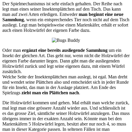
Der Spielmechanismus ist sehr einfach gehalten. Der Reihe nach
legt man eines seiner Insektenplättchen auf den Tisch. Das kann
man auf zwei Arten erledigen. Entweder
man beginnt eine neue
Sammlung
, wenn ein entsprechendes Tier noch nicht auf dem Tisch
ausliegt. Legt man beispielsweise einen Marienkäfer, erhält er sofort
auch einen Holzwürfel der eigenen Farbe dazu.
Oder man
ergänzt eine bereits ausliegende Sammlung
um ein
Insekt der gleichen Art. Das geht nur, wenn nicht die Holzwürfel der
eigenen Farbe darunter liegen. Dann gibt man die ausliegenden
Holzwürfel zurück und legt seine eigenen dazu, mit einem Würfel
zusätzlich.
Welche Seite der Insektenplättchen man auslegt, ist egal. Man dreht
und wendet seine Plättchen also und entscheidet sich in jeder Runde
für ein Insekt, das man in der Auslage platziert. Am Ende des
Spielzugs
zieht man ein Plättchen nach
.
Die Holzwürfel kommen und gehen. Mal erhält man welche zurück,
mal legt man eine grössere Anzahl wieder aus. Und schliesslich ist
es das grosse Ziel, sämtliche seiner Holzwürfel anzulegen. Das muss
übrigens immer in der exakten Anzahl sein. Könnte man bei den
Marienkäfern 5 Holzwürfel legen, besitzt aber nur noch 4, so muss
man in dieser Kategorie passen. In seltenen Fällen ist man