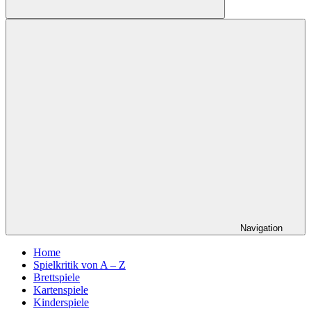
Suchen
Navigation
Home
Spielkritik von A – Z
Brettspiele
Kartenspiele
Kinderspiele