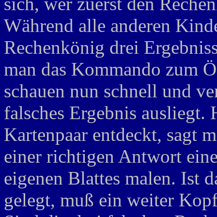
sich, wer zuerst den Rechen
Während alle anderen Kinde
Rechenkönig drei Ergebniss
man das Kommando zum Öff
schauen nun schnell und ve
falsches Ergebnis ausliegt. 
Kartenpaar entdeckt, sagt m
einer richtigen Antwort ein
eigenen Blattes malen. Ist 
gelegt, muß ein weiter Kopf