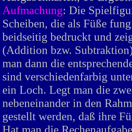
Aufmachung
: Die Spielfigu
Scheiben, die als Füße fung
beidseitig bedruckt und ze
(Addition bzw. Subtraktion)
man dann die entsprechende
sind verschiedenfarbig unte
ein Loch. Legt man die zwe
nebeneinander in den Rahme
gestellt werden, daß ihre F
Hat man die Rechenaufgabe f