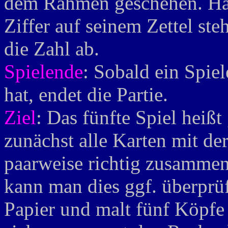
dem Rahmen geschehen. Hat 
Ziffer auf seinem Zettel ste
die Zahl ab.
Spielende
: Sobald ein Spiel
hat, endet die Partie.
Ziel
: Das fünfte Spiel hei
zunächst alle Karten mit de
paarweise richtig zusammeng
kann man dies ggf. überprüf
Papier und malt fünf Köpfe 