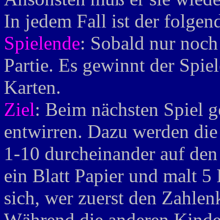
In jedem Fall ist der folge
Spielende
: Sobald nur noch 
Partie. Es gewinnt der Spi
Karten.
Ziel
: Beim nächsten Spiel g
entwirren. Dazu werden die
1-10 durcheinander auf den T
ein Blatt Papier und malt 5
sich, wer zuerst den Zahlenk
Während die anderen Kinde