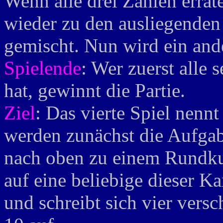
Wenn alle drei Zahlen erra
wieder zu den ausliegenden
gemischt. Nun wird ein and
Spielende
: Wer zuerst alle
hat, gewinnt die Partie.
Ziel
: Das vierte Spiel nenn
werden zunächst die Aufgab
nach oben zu einem Rundku
auf eine beliebige dieser Ka
und schreibt sich vier vers