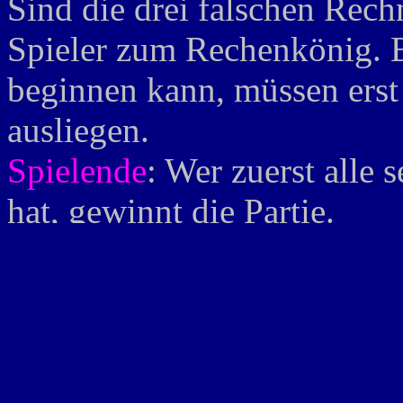
Sind die drei falschen Rech
Spieler zum Rechenkönig. 
beginnen kann, müssen erst
ausliegen.
Spielende
: Wer zuerst alle
hat, gewinnt die Partie.
Ziel
: In „Die königliche Ge
einige Blätter mit Papier. 
auf einen der Zettel die Zah
wird dann zum Königskind u