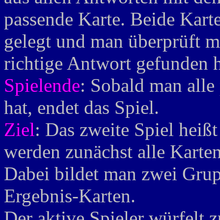
passende Karte. Beide Kar
gelegt und man überprüft mi
richtige Antwort gefunden h
Spielende
: Sobald man alle
hat, endet das Spiel.
Ziel
: Das zweite Spiel heiß
werden zunächst alle Karten
Dabei bildet man zwei Gru
Ergebnis-Karten.
Der aktive Spieler würfelt 