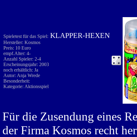
KLAPPER-HEXEN
Spieletest für das Spiel:
Hersteller: Kosmos
Preis: 10 Euro
empf.Alter: 4-
Anzahl Spieler: 2-4
Erscheinungsjahr: 2003
noch erhältlich: Ja
Autor: Anja Wrede
Besonderheit:
Kategorie: Aktionsspiel
Für die Zusendung eines R
der Firma Kosmos recht her