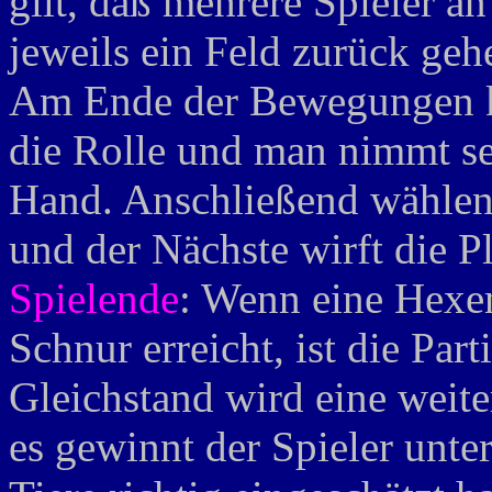
gilt, daß mehrere Spieler a
jeweils ein Feld zurück geh
Am Ende der Bewegungen ko
die Rolle und man nimmt se
Hand. Anschließend wählen a
und der Nächste wirft die P
Spielende
: Wenn eine Hexen
Schnur erreicht, ist die Par
Gleichstand wird eine weit
es gewinnt der Spieler unte