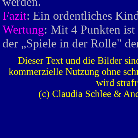
werden.
Fazit
: Ein ordentliches Kin
Wertung
: Mit 4 Punkten is
der „Spiele in der Rolle" der
Dieser Text und die Bilder sin
kommerzielle Nutzung ohne schr
wird strafr
(c) Claudia Schlee & An