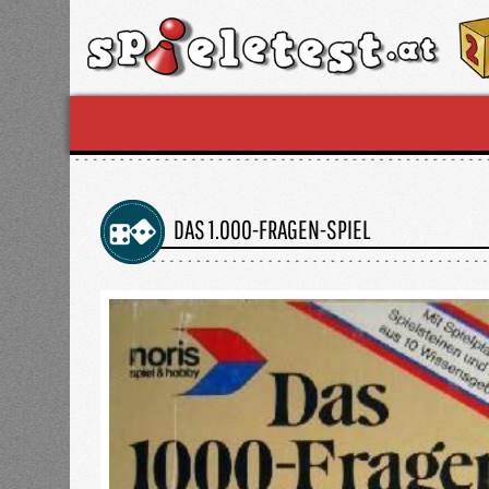
DAS 1.000-FRAGEN-SPIEL