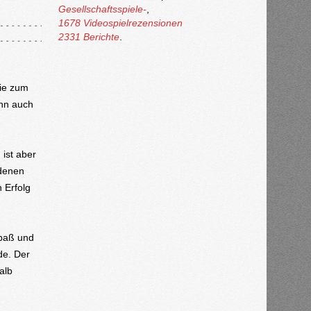
Gesellschaftsspiele-
,
1678 Videospielrezensionen
2331 Berichte
.
wie zum
ann auch
ist aber
ndenen
 Erfolg
Spaß und
de. Der
alb