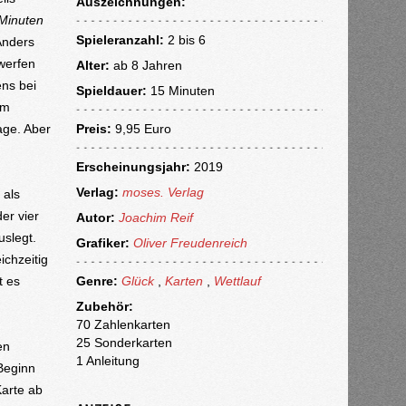
Auszeichnungen:
Minuten
Spieleranzahl:
2 bis 6
Anders
werfen
Alter:
ab
8 Jahren
ens bei
Spieldauer:
15 Minuten
im
age. Aber
Preis:
9,95 Euro
Erscheinungsjahr:
2019
Verlag:
moses. Verlag
 als
er vier
Autor:
Joachim Reif
uslegt.
Grafiker:
Oliver Freudenreich
ichzeitig
t es
Genre:
Glück
,
Karten
,
Wettlauf
Zubehör:
70 Zahlenkarten
25 Sonderkarten
en
1 Anleitung
 Beginn
Karte ab