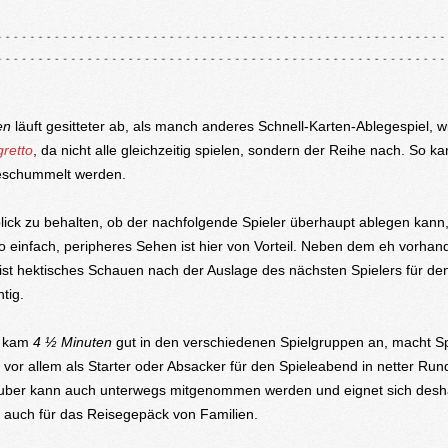
en
läuft gesitteter ab, als manch anderes Schnell-Karten-Ablegespiel, 
gretto
, da nicht alle gleichzeitig spielen, sondern der Reihe nach. So k
eschummelt werden.
ick zu behalten, ob der nachfolgende Spieler überhaupt ablegen kann, 
so einfach, peripheres Sehen ist hier von Vorteil. Neben dem eh vorha
 ist hektisches Schauen nach der Auslage des nächsten Spielers für den
htig.
t kam
4 ½ Minuten
gut in den verschiedenen Spielgruppen an, macht 
h vor allem als Starter oder Absacker für den Spieleabend in netter Run
huber kann auch unterwegs mitgenommen werden und eignet sich desh
auch für das Reisegepäck von Familien.