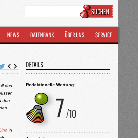
SUCHEN
NEWS
DATENBANK
ÜBER UNS
SERVICE
DETAILS
Redaktionelle Wertung:
ll das
müssen
d den
 den
Uno
in
ils