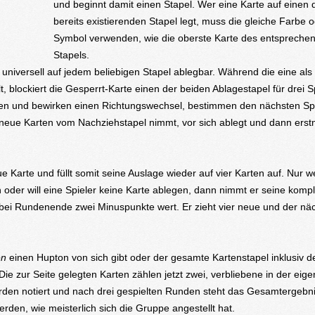
und beginnt damit einen Stapel. Wer eine Karte auf einen 
bereits existierenden Stapel legt, muss die gleiche Farbe o
Symbol verwenden, wie die oberste Karte des entspreche
Stapels.
universell auf jedem beliebigen Stapel ablegbar. Während die eine als
, blockiert die Gesperrt-Karte einen der beiden Ablagestapel für drei S
arben und bewirken einen Richtungswechsel, bestimmen den nächsten Sp
i neue Karten vom Nachziehstapel nimmt, vor sich ablegt und dann erst
e Karte und füllt somit seine Auslage wieder auf vier Karten auf. Nur 
nn oder will eine Spieler keine Karte ablegen, dann nimmt er seine kompl
t bei Rundenende zwei Minuspunkte wert. Er zieht vier neue und der nä
en
einen Hupton von sich gibt oder der gesamte Kartenstapel inklusiv d
Die zur Seite gelegten Karten zählen jetzt zwei, verbliebene in der eig
erden notiert und nach drei gespielten Runden steht das Gesamtergebnis
erden, wie meisterlich sich die Gruppe angestellt hat.