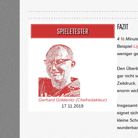
FAZIT
SPIELETESTER
4 ½ Minut
Beispiel
Li
weniger g
Den Überbl
gar nicht 
Zeitdruck,
enorm wic
Gerhard Göldenitz (Chefredakteur)
Insgesam
17.11.2019
eignet sic
kleine Sc
wunderbar 