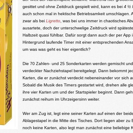
gesittet und ohne Zeitdruck gespielt wird, kann es bei
4 ½ 
auch schon mal in hektische Betriebsamkeit umschlagen. 
zwar als bei
Ligretto
, was bei uns immer in chaotisches Ab
ausartete, doch der unterschwelige Zeitdruck wird spätest
Halbzeit quasi fühlbar. Dafür sorgt dann auch der per App 
Hintergrund laufende Timer mit einer entsprechenden Ans
um was was geht es hier eigentlich?
Die 70 Zahlen- und 25 Sonderkarten werden gemischt und
verdeckter Nachziehstapel bereitgelegt. Dann bekommt jed
Karten, die er zunächst verdeckt nebeneinander vor sich a
Sobald die Musik des Timers gestartet wird, drehen alle gle
ihre vier Karten um und der Startspieler beginnt. Dann geh
zunächst reihum im Uhrzeigersinn weiter.
Wer am Zug ist, legt eine seiner Karten auf einen der beid
Ablagestapel in die Mitte des Tisches. Dort liegen aber zu
noch keine Karten, also legt man zunächst eine beliebige 