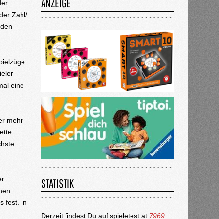
ANZEIGE
der
der Zahl/
nden
pielzüge.
ieler
mal eine
wer mehr
ette
chste
er
STATISTIK
enen
 fest. In
Derzeit findest Du auf spieletest.at
7969