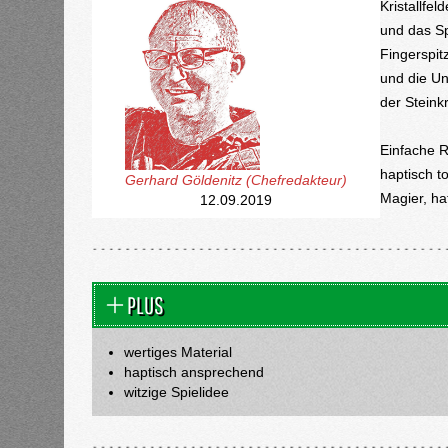
Kristallfe
und das Spi
Fingerspit
und die Un
der Steinkr
Einfache Re
haptisch to
Gerhard Göldenitz (Chefredakteur)
Magier, ha
12.09.2019
PLUS
wertiges Material
haptisch ansprechend
witzige Spielidee