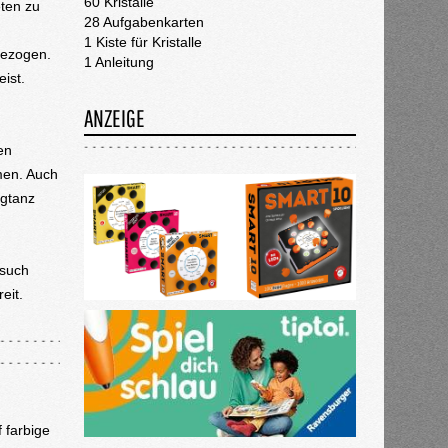
60 Kristalle
eten zu
28 Aufgabenkarten
1 Kiste für Kristalle
gezogen.
1 Anleitung
eist.
ANZEIGE
en
hmen. Auch
ngtanz
rsuch
reit.
 farbige