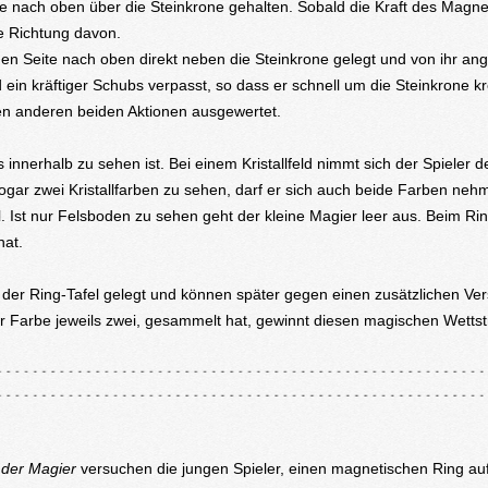
e nach oben über die Steinkrone gehalten. Sobald die Kraft des Magn
ne Richtung davon.
en Seite nach oben direkt neben die Steinkrone gelegt und von ihr an
 ein kräftiger Schubs verpasst, so dass er schnell um die Steinkrone kr
den anderen beiden Aktionen ausgewertet.
innerhalb zu sehen ist. Bei einem Kristallfeld nimmt sich der Spieler d
 sogar zwei Kristallfarben zu sehen, darf er sich auch beide Farben ne
l. Ist nur Felsboden zu sehen geht der kleine Magier leer aus. Beim Ri
 hat.
n der Ring-Tafel gelegt und können später gegen einen zusätzlichen Ve
er Farbe jeweils zwei, gesammelt hat, gewinnt diesen magischen Wettst
 der Magier
versuchen die jungen Spieler,
einen magnetischen Ring auf