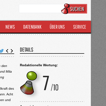
SUCHEN
NEWS
DATENBANK
ÜBER UNS
SERVICE
DETAILS
Redaktionelle Wertung:
h den
und Mila
ung
lkraft des
ann. Acht
aden und