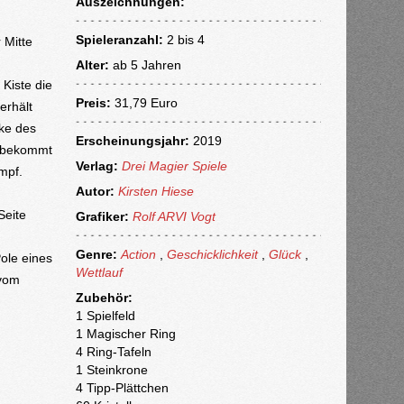
Auszeichnungen:
Spieleranzahl:
2 bis 4
 Mitte
Alter:
ab
5 Jahren
Kiste die
Preis:
31,79 Euro
erhält
cke des
Erscheinungsjahr:
2019
te bekommt
Verlag:
Drei Magier Spiele
ampf.
Autor:
Kirsten Hiese
Seite
Grafiker:
Rolf ARVI Vogt
Genre:
Action
,
Geschicklichkeit
,
Glück
,
ole eines
Wettlauf
 vom
Zubehör:
1 Spielfeld
1 Magischer Ring
4 Ring-Tafeln
1 Steinkrone
4 Tipp-Plättchen