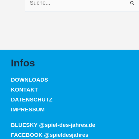
nach:
Infos
DOWNLOADS
KONTAKT
DATENSCHUTZ
IMPRESSUM
BLUESKY @spiel-des-jahres.de
FACEBOOK @spieldesjahres