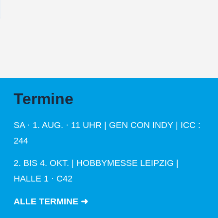
Termine
SA · 1. AUG. · 11 UHR | GEN CON INDY | ICC :
244
2. BIS 4. OKT. | HOBBYMESSE LEIPZIG |
HALLE 1 · C42
ALLE TERMINE ➜