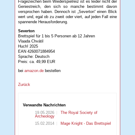
Fragezeichen beim Wiederspielreiz ist es leider nicht der
Geniestreich, den sich so manche bestimmt davon
versprochen haben. Dennoch ist „Severton“ einen Blick
wert und, egal ob zu zweit oder viert, auf jeden Fall eine
spannende Herausforderung.
Severton
Brettspiel für 1 bis 5 Personen ab 12 Jahren
Vlaada Chvátil
Huch! 2025
EAN 4260071884954
Sprache: Deutsch
Preis: ca. 49,99 EUR
bei
amazon.de
bestellen
Zurück
Verwandte Nachrichten
19.05.2026
The Royal Society of
Archeology
15.02.2014
Mage Knight - Das Brettspiel