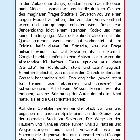
in der Vorlage nur Jungs, sondern ganz nach Belieben
auch Mädels – wagen wir uns in die dunklen Gassen
des imaginären Prager Stadtteils Severton vor, um einen
jungen Freund zu retten, der von den Vonts entführt
wurde und nun gefangen gehalten wird. Diese fiese
Jungendgang folgt einem strengen Kodex und mag
keine Eindringlinge. Man sollte ihnen also nur in die
Quere kommen, wenn man gut vorbereitet ist. Im
Original heißt dieser Ort Stínadla, was die Frage
aufwirft, warum man auf Severton als Titel kommt.
Google brachte zunächst keine Antwort, also wurde die
allmächtige KI befragt. Diese spuckte aus, dass
„Stínadla“ für Richtstätte steht und „stín“ zugleich
Schatten bedeutet, was den dunklen Charakter der alten
Gassen beschreiben soll. Das englische „sever“ steht
für trennen oder abtrennen und „severe“ für
schwerwiegend. Mit diesem Wissen können wir also
erahnen, welche Stimmung der Autor damals im Kopf
hatte, als er die Geschichten schrieb.
Auf dem Spielplan sehen wir die Stadt vor uns und
beginnen mit unseren Spielsteinen an der Grenze von
der normalen Stadt zu Severton. Die Wege an den
Häusern und Kanälen vorbei führen uns zu Plätzen und
Wegkreuzungen und sind verwinkelt wie ein
Spinnennetz. Irgendwo dort muss unser Freund Georgie