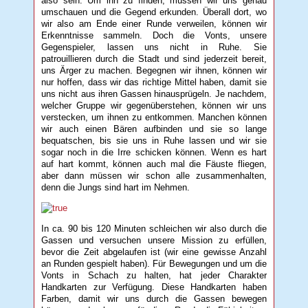
also sein. Um ihn zu finden, müssen wir uns genau
umschauen und die Gegend erkunden. Überall dort, wo
wir also am Ende einer Runde verweilen, können wir
Erkenntnisse sammeln. Doch die Vonts, unsere
Gegenspieler, lassen uns nicht in Ruhe. Sie
patrouillieren durch die Stadt und sind jederzeit bereit,
uns Ärger zu machen. Begegnen wir ihnen, können wir
nur hoffen, dass wir das richtige Mittel haben, damit sie
uns nicht aus ihren Gassen hinausprügeln. Je nachdem,
welcher Gruppe wir gegenüberstehen, können wir uns
verstecken, um ihnen zu entkommen. Manchen können
wir auch einen Bären aufbinden und sie so lange
bequatschen, bis sie uns in Ruhe lassen und wir sie
sogar noch in die Irre schicken können. Wenn es hart
auf hart kommt, können auch mal die Fäuste fliegen,
aber dann müssen wir schon alle zusammenhalten,
denn die Jungs sind hart im Nehmen.
In ca. 90 bis 120 Minuten schleichen wir also durch die
Gassen und versuchen unsere Mission zu erfüllen,
bevor die Zeit abgelaufen ist (wir eine gewisse Anzahl
an Runden gespielt haben). Für Bewegungen und um die
Vonts in Schach zu halten, hat jeder Charakter
Handkarten zur Verfügung. Diese Handkarten haben
Farben, damit wir uns durch die Gassen bewegen