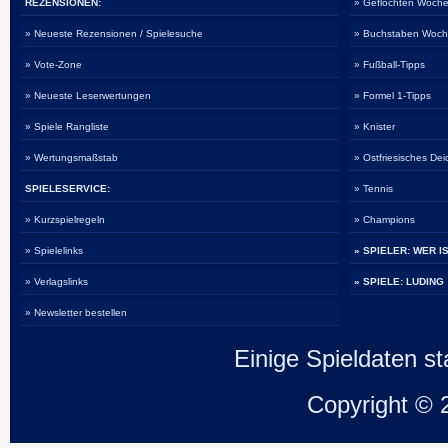
REZENSIONEN:
» Geflochten Woche
» Neueste Rezensionen / Spielesuche
» Buchstaben Woch
» Vote-Zone
» Fußball-Tipps
» Neueste Leserwertungen
» Formel 1-Tipps
» Spiele Rangliste
» Knister
» Wertungsmaßstab
» Ostfriesisches De
SPIELESERVICE:
» Tennis
» Kurzspielregeln
» Champions
» Spielelinks
» SPIELER: WER I
» Verlagslinks
» SPIELE: LUDING
» Newsletter bestellen
Einige Spieldaten 
Copyright ©