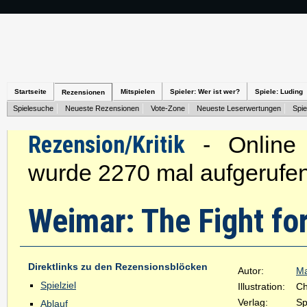
Startseite
Mitspielen
Spieler: Wer ist wer?
Spiele: Luding
Rezensionen
Spielesuche
Neueste Rezensionen
Vote-Zone
Neueste Leserwertungen
Spie
Rezension/Kritik
- Online s
wurde 2270 mal aufgerufen
Weimar: The Fight f
Direktlinks zu den Rezensionsblöcken
Autor:
Ma
Spielziel
Illustration:
Ch
Verlag:
Sp
Ablauf