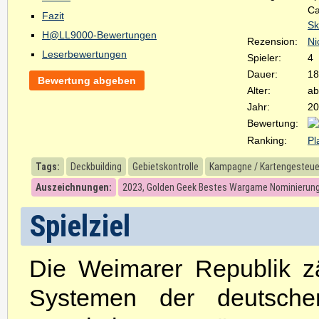
Ca
Fazit
Sk
H@LL9000-Bewertungen
Rezension:
Ni
Leserbewertungen
Spieler:
4
Dauer:
18
Bewertung abgeben
Alter:
ab
Jahr:
20
Bewertung:
Ranking:
Pl
Tags:
Deckbuilding
Gebietskontrolle
Kampagne / Kartengesteue
Auszeichnungen:
2023, Golden Geek Bestes Wargame Nominierun
Spielziel
Die Weimarer Republik zäh
Systemen der deutsch