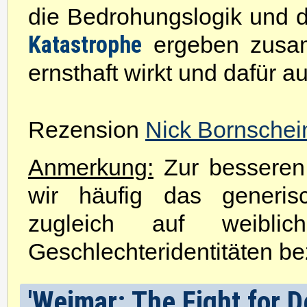
die Bedrohungslogik und 
Katastrophe
ergeben zusam
ernsthaft wirkt und dafür 
Rezension
Nick Bornschei
Anmerkung:
Zur besseren 
wir häufig das generis
zugleich auf weibli
Geschlechteridentitäten be
'Weimar: The Fight for D