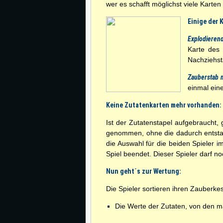
wer es schafft möglichst viele Karte
Einige der 
Explodierend
Karte des 
Nachziehst
Zauberstab 
einmal ein
Keine Zutatenkarten mehr vorhanden:
Ist der Zutatenstapel aufgebraucht,
genommen, ohne die dadurch entstan
die Auswahl für die beiden Spieler im
Spiel beendet. Dieser Spieler darf 
Nun geht´s zur Wertung:
Die Spieler sortieren ihren Zauberke
Die Werte der Zutaten, von den m