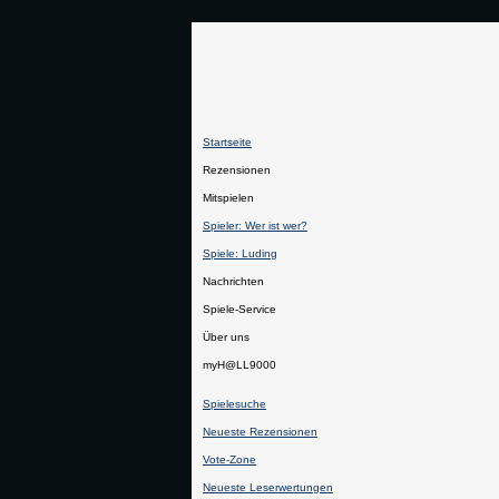
Startseite
Rezensionen
Mitspielen
Spieler: Wer ist wer?
Spiele: Luding
Nachrichten
Spiele-Service
Über uns
myH@LL9000
Spielesuche
Neueste Rezensionen
Vote-Zone
Neueste Leserwertungen