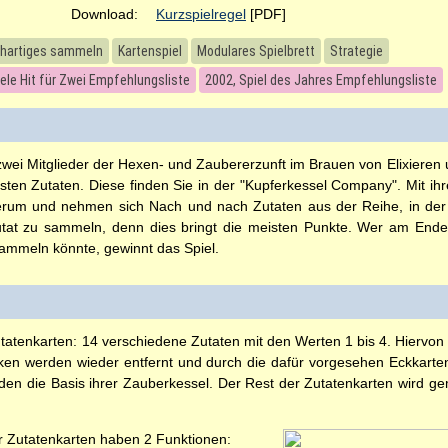
Download:
Kurzspielregel
[PDF]
chartiges sammeln
Kartenspiel
Modulares Spielbrett
Strategie
iele Hit für Zwei Empfehlungsliste
2002, Spiel des Jahres Empfehlungsliste
zwei Mitglieder der Hexen- und Zaubererzunft im Brauen von Elixieren
igsten Zutaten. Diese finden Sie in der "Kupferkessel Company". Mit ih
rum und nehmen sich Nach und nach Zutaten aus der Reihe, in der si
Zutat zu sammeln, denn dies bringt die meisten Punkte. Wer am End
ammeln könnte, gewinnt das Spiel.
tatenkarten: 14 verschiedene Zutaten mit den Werten 1 bis 4. Hiervon
ken werden wieder entfernt und durch die dafür vorgesehen Eckkarte
ilden die Basis ihrer Zauberkessel. Der Rest der Zutatenkarten wird g
r Zutatenkarten haben 2 Funktionen: