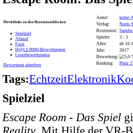
Autor:
keine 
Direktlinks zu den Rezensionsblöcken
Verlag:
Noris S
Rezension:
Sandra
Spielziel
Spieler:
3 - 5
Ablauf
Alter:
ab 16 
Fazit
H@LL9000-Bewertungen
Jahr:
2017
Leserbewertungen
Bewertung:
Ranking:
Platz 
Bewertung abgeben
Tags:
Echtzeit
Elektronik
Koo
Spielziel
Escape Room - Das Spiel
gi
Reality
. Mit Hilfe der VR-B