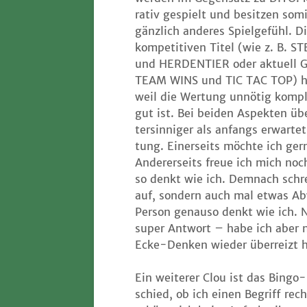
ra­tiv gespielt und besit­zen som
gänz­lich ande­res Spiel­ge­fühl. D
kom­pe­ti­ti­ven Titel (wie z. B. S
und HERDENTIER oder aktu­ell
TEAM WINS und TIC TAC TOP) habe
weil die Wer­tung unnö­tig kom­pli­z
gut ist. Bei bei­den Aspek­ten üb
ter­sin­ni­ger als anfangs erwar­t
tung. Einer­seits möch­te ich ger
Ande­rer­seits freue ich mich noc
so denkt wie ich. Dem­nach schrei­
auf, son­dern auch mal etwas Abwe
Per­son genau­so denkt wie ich. N
super Ant­wort – habe ich aber n
Ecke-Den­ken wie­der über­reizt 
Ein wei­te­rer Clou ist das Bin­g
schied, ob ich einen Begriff rech