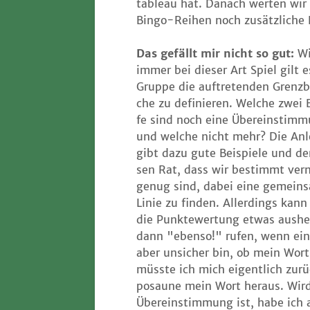
ta­bleau hat. Danach wer­ten wir u
Bin­go-Rei­hen noch zusätz­li­che
Das gefällt mir nicht so gut:
W
immer bei die­ser Art Spiel gilt e
Grup­pe die auf­tre­ten­den Grenz­b
che zu defi­nie­ren. Wel­che zwei 
fe sind noch eine Über­ein­stim­
und wel­che nicht mehr? Die Anl
gibt dazu gute Bei­spie­le und d
sen Rat, dass wir bestimmt ver­n
genug sind, dabei eine gemein­s
Linie zu fin­den. Aller­dings kan
die Punk­te­wer­tung etwas aus­he­
dann "eben­so!" rufen, wenn eine
aber unsi­cher bin, ob mein Wort
müss­te ich mich eigent­lich zurü
posau­ne mein Wort her­aus. Wird 
Über­ein­stim­mung ist, habe ich 