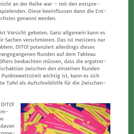
nicht an der Rei­he war – mit den ent­spre­
spie­len­den. Die­se beein­flus­sen dann die Ent­
nächs­tes genannt werden.
st Vor­sicht gebo­ten. Ganz all­ge­mein kann es
ir Sachen ver­schmie­ren. Das ist meis­tens nur
o­blem. DITO! poten­ziert aller­dings die­ses
or­an­ge­gan­ge­nen Run­den auf dem Tableau
öfters beob­ach­ten müs­sen, dass die ergat­ter­
sch­ak­ti­on zwi­schen den ein­zel­nen Run­den
unk­te­wett­streit wich­tig ist, kann es sich
e Tafel als Auf­schreib­hil­fe für die Zwi­schen­
 DITO!
tum­
on
n davon
 koope­