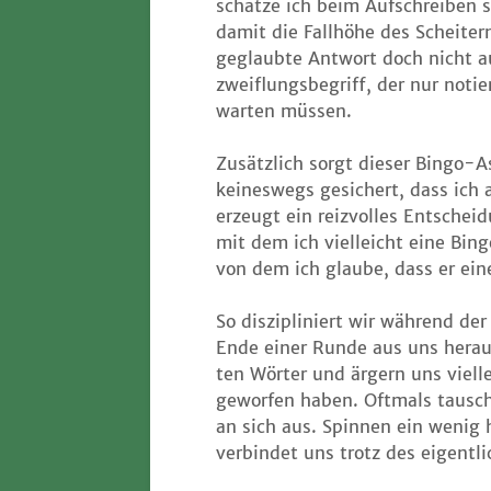
schät­ze ich beim Auf­schrei­ben 
damit die Fall­hö­he des Schei­ter
geglaub­te Ant­wort doch nicht a
zweif­lungs­be­griff, der nur noti
war­ten müssen.
Zusätz­lich sorgt die­ser Bin­go-
kei­nes­wegs gesi­chert, dass ich
erzeugt ein reiz­vol­les Ent­schei
mit dem ich viel­leicht eine Bin­g
von dem ich glau­be, dass er ein
So dis­zi­pli­niert wir wäh­rend de
Ende einer Run­de aus uns her­a
ten Wör­ter und ärgern uns viel­l
gewor­fen haben. Oft­mals tau­sch
an sich aus. Spin­nen ein wenig 
ver­bin­det uns trotz des eigent­li