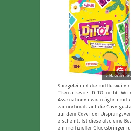
Bild: Game Fac
Spie­gelei und die mitt­ler­wei­le ob
The­ma besitzt DITO! nicht. Wir ve
Asso­zia­tio­nen wie mög­lich mit
wir noch­mals auf die Cover­ge­st
auf dem Cover der Ursprungs­ver­s
erscheint. Ist die­se also eine B
ein inof­fi­zi­el­ler Glücks­brin­ger