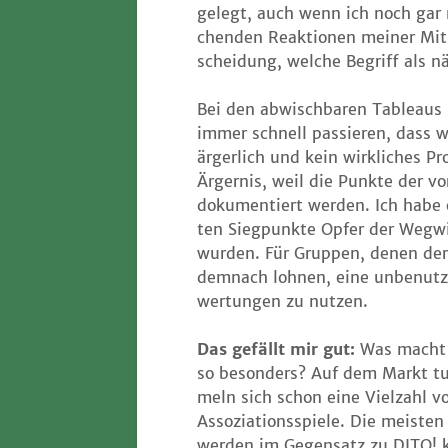
gelegt, auch wenn ich noch gar 
chen­den Reak­tio­nen mei­ner Mit­
schei­dung, wel­che Begriff als 
Bei den abwisch­ba­ren Tableaus i
immer schnell pas­sie­ren, dass w
ärger­lich und kein wirk­li­ches Pr
Ärger­nis, weil die Punk­te der v
doku­men­tiert wer­den. Ich habe 
ten Sieg­punk­te Opfer der Weg­wi­
wur­den. Für Grup­pen, denen der P
dem­nach loh­nen, eine unbe­nutz­t
wer­tun­gen zu nutzen.
Das gefällt mir gut:
Was macht
so beson­ders? Auf dem Markt 
meln sich schon eine Viel­zahl v
Asso­zia­ti­ons­spie­le. Die meis­te
wer­den im Gegen­satz zu DITO!