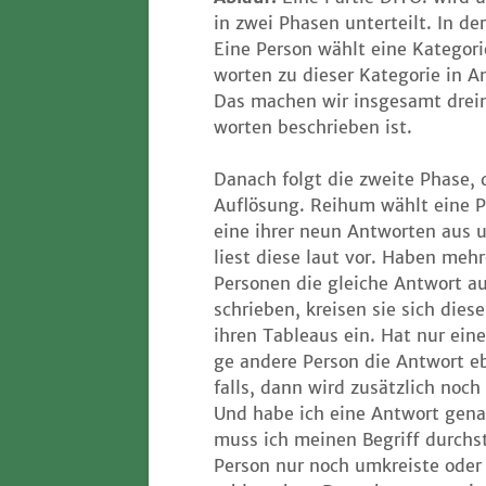
in zwei Pha­sen unter­teilt. In der 
Eine Per­son wählt eine Kate­go­
wor­ten zu die­ser Kate­go­rie in A
Das machen wir ins­ge­samt drei
wor­ten beschrie­ben ist.
Danach folgt die zwei­te Pha­se, 
Auf­lö­sung. Reih­um wählt eine P
eine ihrer neun Ant­wor­ten aus 
liest die­se laut vor. Haben meh­r
Per­so­nen die glei­che Ant­wort a
schrie­ben, krei­sen sie sich die­s
ihren Tableaus ein. Hat nur eine 
ge ande­re Per­son die Ant­wort 
falls, dann wird zusätz­lich noch
Und habe ich eine Ant­wort gena
muss ich mei­nen Begriff durch­s
Per­son nur noch umkreis­te oder 