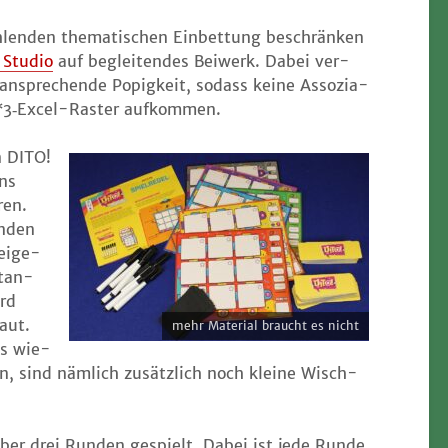
len­den the­ma­ti­schen Ein­bet­tung beschrän­ken
 Stu­dio
auf beglei­ten­des Bei­werk. Dabei ver­
nspre­chen­de Popig­keit, sodass kei­ne Asso­zia­
n 3*3‑Excel-Raster aufkommen.
n DITO!
uns
ren.
n­den
 eige­
stan­
ird
raut.
mehr Mate­ri­al braucht es nicht
us wie­
, sind näm­lich zusätz­lich noch klei­ne Wisch­
ber drei Run­den gespielt. Dabei ist jede Run­de