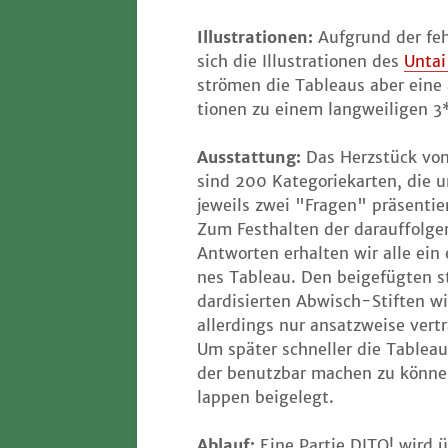
Illus­tra­tio­nen:
Auf­grund der feh­
sich die Illus­tra­tio­nen des
Untai
strö­men die Tableaus aber eine a
tio­nen zu einem lang­wei­li­ge
Aus­stat­tung:
Das Herz­stück vo
sind 200 Kate­go­rie­kar­ten, die 
jeweils zwei "Fra­gen" prä­sen­tie­
Zum Fest­hal­ten der dar­auf­fol­ge
Ant­wor­ten erhal­ten wir alle ein
nes Tableau. Den bei­gefüg­ten 
dar­di­sier­ten Abwisch-Stif­ten w
aller­dings nur ansatz­wei­se ver­t
Um spä­ter schnel­ler die Tablea
der benutz­bar machen zu kön­nen
lap­pen beigelegt.
Ablauf:
Eine Par­tie DITO! wird ü