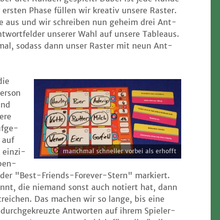
ers­ten Pha­se fül­len wir krea­tiv unse­re Ras­ter.
rie aus und wir schrei­ben nun geheim drei Ant­
nt­wort­fel­der unse­rer Wahl auf unse­re Tableaus.
­mal, sodass dann unser Ras­ter mit neun Ant­
die
er­son
und
e­re
uf­ge­
e auf
ein­zi­
manch­mal schnel­ler vor­bei als erhofft
eben­
 der "Best-Fri­ends-Fore­ver-Stern" mar­kiert.
nnt, die nie­mand sonst auch notiert hat, dann
trei­chen. Das machen wir so lan­ge, bis eine
durch­ge­kreuz­te Ant­wor­ten auf ihrem Spie­ler­