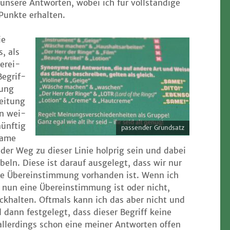
nse­re Ant­wor­ten, wobei ich für voll­stän­di­ge
 Punk­te erhalten.
ie
s, als
e­rei­
Begrif­
mung
ei­tung
en wei­
ünf­tig
pas­sen­der Grundsatz
a­me
n der Weg zu die­ser Linie holp­rig sein und dabei
beln. Die­se ist dar­auf aus­ge­legt, dass wir nur
 Über­ein­stim­mung vor­han­den ist. Wenn ich
 nun eine Über­ein­stim­mung ist oder nicht,
ck­hal­ten. Oft­mals kann ich das aber nicht und
dann fest­ge­legt, dass die­ser Begriff kei­ne
aller­dings schon eine mei­ner Ant­wor­ten offen