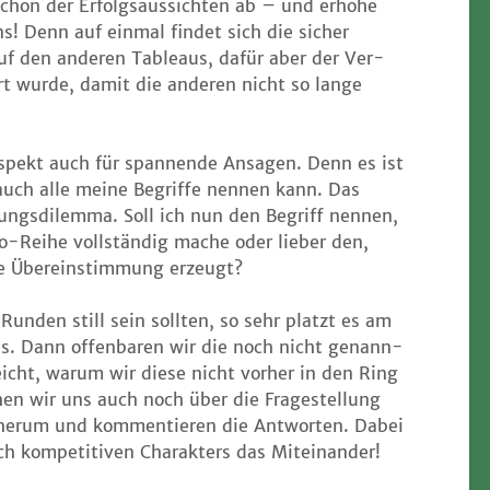
schon der Erfolgs­aus­sich­ten ab – und erhö­he
ns! Denn auf ein­mal fin­det sich die sicher
uf den ande­ren Tableaus, dafür aber der Ver­
ert wur­de, damit die ande­ren nicht so lan­ge
Aspekt auch für span­nen­de Ansa­gen. Denn es ist
 auch alle mei­ne Begrif­fe nen­nen kann. Das
­dungs­di­lem­ma. Soll ich nun den Begriff nen­nen,
o-Rei­he voll­stän­dig mache oder lie­ber den,
e Über­ein­stim­mung erzeugt?
r Run­den still sein soll­ten, so sehr platzt es am
us. Dann offen­ba­ren wir die noch nicht genann­
eicht, war­um wir die­se nicht vor­her in den Ring
en wir uns auch noch über die Fra­ge­stel­lung
her­um und kom­men­tie­ren die Ant­wor­ten. Dabei
ch kom­pe­ti­ti­ven Cha­rak­ters das Miteinander!