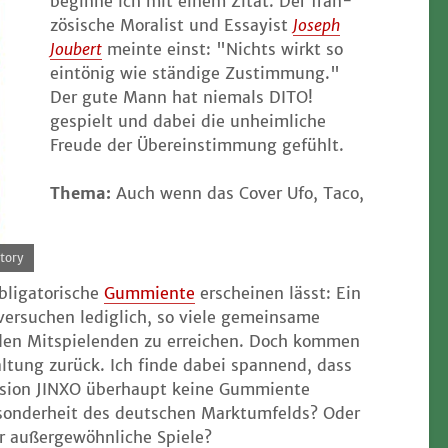
begin­ne ich mit einem Zitat. Der fran­
zö­si­sche Mora­list und Essay­ist
Joseph
Jou­bert
mein­te einst: "Nichts wirkt so
ein­tö­nig wie stän­di­ge Zustim­mung."
Der gute Mann hat nie­mals DITO!
gespielt und dabei die unheim­li­che
Freu­de der Über­ein­stim­mung gefühlt.
The­ma:
Auch wenn das Cover Ufo, Taco,
tory
li­ga­to­ri­sche
Gum­mi­en­te
erschei­nen lässt: Ein
r­su­chen ledig­lich, so vie­le gemein­sa­me
 den Mit­spie­len­den zu errei­chen. Doch kom­men
al­tung zurück. Ich fin­de dabei span­nend, dass
i­on JINXO über­haupt kei­ne Gum­mi­en­te
eson­der­heit des deut­schen Markt­um­felds? Oder
 für außer­ge­wöhn­li­che Spiele?