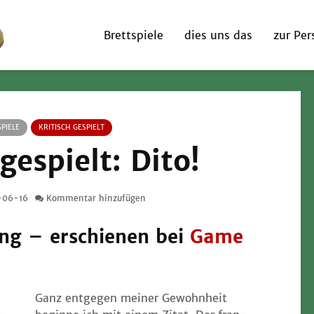
Brettspiele
dies uns das
zur Per
PIELE
KRITISCH GESPIELT
 gespielt: Dito!
-06-16
Kommentar hinzufügen
ng – erschienen bei
Game
Ganz ent­ge­gen mei­ner Gewohn­heit