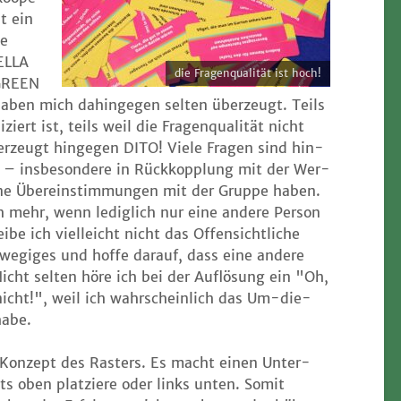
it ein
ie
TELLA
die Fra­gen­qua­li­tät ist hoch!
 GREEN
n mich dahin­ge­gen sel­ten über­zeugt. Teils
iert ist, teils weil die Fra­gen­qua­li­tät nicht
er­zeugt hin­ge­gen DITO! Vie­le Fra­gen sind hin­
et – ins­be­son­de­re in Rück­kopp­lung mit der Wer­
­ne Über­ein­stim­mun­gen mit der Grup­pe haben.
h mehr, wenn ledig­lich nur eine ande­re Per­son
be ich viel­leicht nicht das Offen­sicht­li­che
­gi­ges und hof­fe dar­auf, dass eine ande­re
icht sel­ten höre ich bei der Auf­lö­sung ein "Oh,
icht!", weil ich wahr­schein­lich das Um-die-
habe.
o-Kon­zept des Ras­ters. Es macht einen Unter­
ts oben plat­zie­re oder links unten. Somit