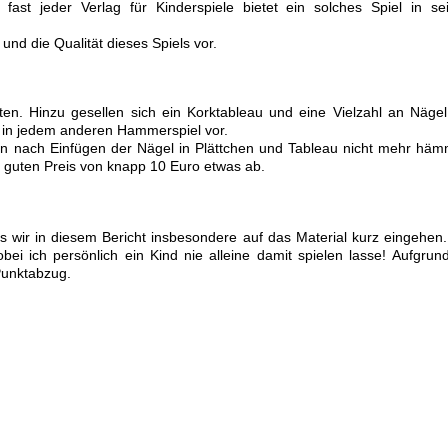
ast jeder Verlag für Kinderspiele bietet ein solches Spiel in s
 und die Qualität dieses Spiels vor.
ten. Hinzu gesellen sich ein Korktableau und eine Vielzahl an Näge
st in jedem anderen Hammerspiel vor.
an nach Einfügen der Nägel in Plättchen und Tableau nicht mehr hä
s guten Preis von knapp 10 Euro etwas ab.
s wir in diesem Bericht insbesondere auf das Material kurz eingehen
obei ich persönlich ein Kind nie alleine damit spielen lasse! Aufgrun
Punktabzug.