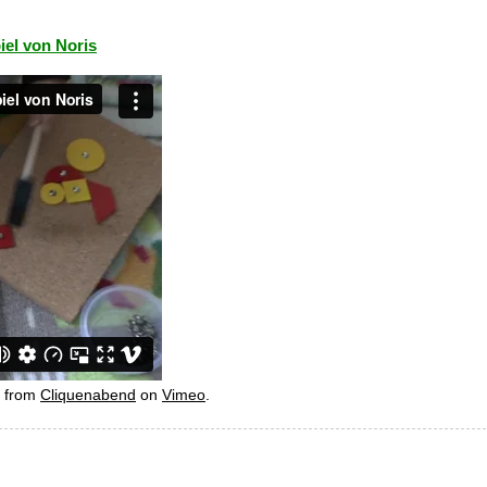
el von Noris
from
Cliquenabend
on
Vimeo
.