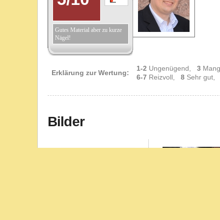
Gutes Material aber zu kurze
Nägel!
1-2
Ungenügend,
3
Mang
Erklärung zur Wertung:
6-7
Reizvoll,
8
Sehr gut
Bilder