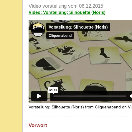
Video vorstellung vom 06.12.2015
Video: Vorstellung: Silhouette (Noris)
Vorstellung: Silhouette (Noris)
from
Cliquenabend
on
V
Vorwort