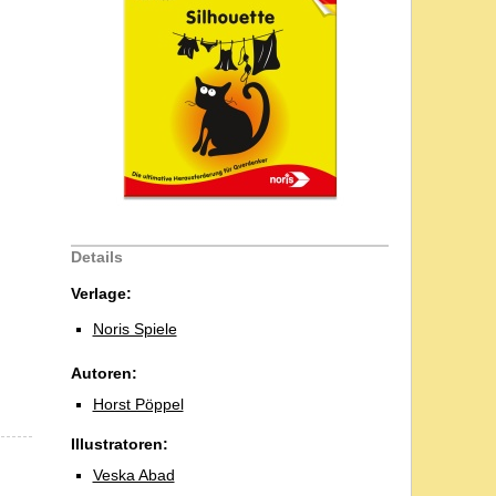
Details
Verlage:
Noris Spiele
Autoren:
Horst Pöppel
Illustratoren:
Veska Abad