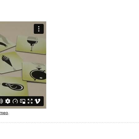
imeo
.