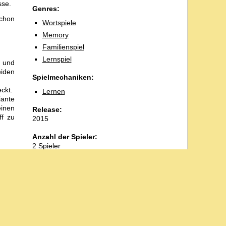
sse.
Genres:
schon
Wortspiele
Memory
Familienspiel
Lernspiel
t und
eiden
Spielmechaniken:
ckt.
Lernen
iante
einen
Release:
ff zu
2015
Anzahl der Spieler:
2 Spieler
stark
Spielzeit:
e ins
15 - 30 Minuten
inen
st es
Altersfreigabe:
Frei ab 8 Jahre
Durchschnittswertung: