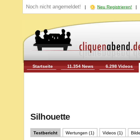
Noch nicht angemeldet!
|
Neu Registrieren!
Startseite
11.354 News
6.298 Videos
Silhouette
Testbericht
Wertungen (1)
Videos (1)
Bilde