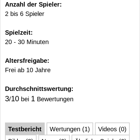
Anzahl der Spieler:
2 bis 6 Spieler
Spielzeit:
20 - 30 Minuten
Altersfreigabe:
Frei ab 10 Jahre
Durchschnittswertung:
3
10
1
/
bei
Bewertungen
Testbericht
Wertungen (1)
Videos (0)