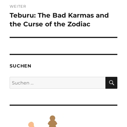
WEITER
Teburu: The Bad Karmas and
Nächster
Beitrag:
the Curse of the Zodiac
SUCHEN
SU
Suchen
nach: