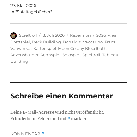
27. Mai 2026
In "Spieltagebücher"
Autor
Veröffentlicht
Kategorien
Schlagwörter
Spieltroll
8. Juli 2026
Rezension
2026
,
Alea
,
am
Brettspiel
,
Deck Building
,
Donald X. Vaccarino
,
Franz
Vohwinkel
,
Kartenspiel
,
Moon Colony Bloodbath
,
Ravensburger
,
Rennspiel
,
Solospiel
,
Spieltroll
,
Tableau
Building
Schreibe einen Kommentar
Deine E-Mail-Adresse wird nicht veröffentlicht.
Erforderliche Felder sind mit
*
markiert
KOMMENTAR
*