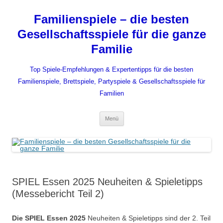
Zum
Inhalt
Familienspiele – die besten
springen
Gesellschaftsspiele für die ganze
Familie
Top Spiele-Empfehlungen & Expertentipps für die besten
Familienspiele, Brettspiele, Partyspiele & Gesellschaftsspiele für
Familien
Menü
SPIEL Essen 2025 Neuheiten & Spieletipps
(Messebericht Teil 2)
Die
SPIEL Essen 2025
Neuheiten & Spieletipps sind der 2. Teil