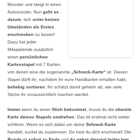
Monster und steigt in einen
Autoscooter. Nun
geht es
darum
, sich
unter keinen
Umständen als Erstes
erschrecken
zu lassen!
Dazu hat jeder
Mitspielende zusätzlich
einen
persönlichen
Kartenstapel
mit 7 Karten,
von denen eine die sogenannte
„Schreck-Karte“
ist. Diesen
Stapel dürft ihr, nachdem ihr eure Handkarten erhalten habt,
beliebig sortieren
. Ihr schätzt damit geheim ab, wie viele
Stiche ihr voraussichtlich machen werdet.
Immer
wenn du einen
Stich bekommst
, musst du die
oberste
Karte deines Stapels umdrehen
. Das ist erstmal nicht weiter
schlimm. Wenn es sich dabei um deine
Schreck-Karte
handelt, zuckst du zusammen. Du hast du dich erschreckt! Die
Runde
ist
sofort zu Ende
und
du gehst diesmal leider leer