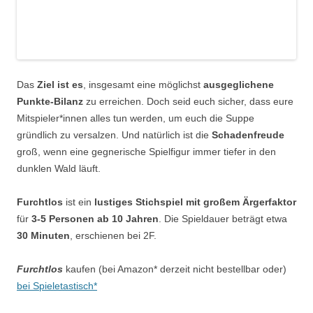
Das
Ziel ist es
, insgesamt eine möglichst
ausgeglichene
Punkte-Bilanz
zu erreichen. Doch seid euch sicher, dass eure
Mitspieler*innen alles tun werden, um euch die Suppe
gründlich zu versalzen. Und natürlich ist die
Schadenfreude
groß, wenn eine gegnerische Spielfigur immer tiefer in den
dunklen Wald läuft.
Furchtlos
ist ein
lustiges Stichspiel mit großem Ärgerfaktor
für
3-5 Personen ab 10 Jahren
. Die Spieldauer beträgt etwa
30 Minuten
, erschienen bei 2F.
Furchtlos
kaufen (bei Amazon* derzeit nicht bestellbar oder)
bei Spieletastisch*