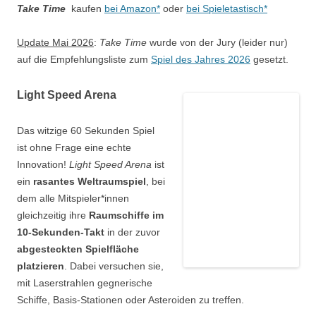
Take Time
kaufen
bei Amazon*
oder
bei Spieletastisch*
Update Mai 2026
:
Take Time
wurde von der Jury (leider nur)
auf die Empfehlungsliste zum
Spiel des Jahres 2026
gesetzt.
Light Speed Arena
Das witzige 60 Sekunden Spiel
ist ohne Frage eine echte
Innovation!
Light Speed Arena
ist
ein
rasantes Weltraumspiel
, bei
dem alle Mitspieler*innen
gleichzeitig ihre
Raumschiffe im
10-Sekunden-Takt
in der zuvor
abgesteckten Spielfläche
platzieren
. Dabei versuchen sie,
mit Laserstrahlen gegnerische
Schiffe, Basis-Stationen oder Asteroiden zu treffen.