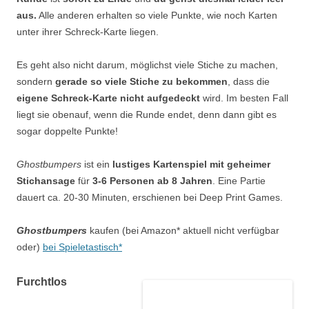
aus.
Alle anderen erhalten so viele Punkte, wie noch Karten
unter ihrer Schreck-Karte liegen.
Es geht also nicht darum, möglichst viele Stiche zu machen,
sondern
gerade so viele Stiche zu bekommen
, dass die
eigene Schreck-Karte nicht aufgedeckt
wird. Im besten Fall
liegt sie obenauf, wenn die Runde endet, denn dann gibt es
sogar doppelte Punkte!
Ghostbumpers
ist ein
lustiges Kartenspiel mit geheimer
Stichansage
für
3-6 Personen ab 8 Jahren
. Eine Partie
dauert ca. 20-30 Minuten, erschienen bei Deep Print Games.
Ghostbumpers
kaufen (bei Amazon* aktuell nicht verfügbar
oder)
bei Spieletastisch*
Furchtlos