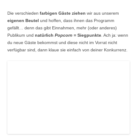
Die verschieden
farbigen Gäste ziehen
wir aus unserem
eigenen Beutel
und hoffen, dass ihnen das Programm
gefällt… denn das gibt Einnahmen, mehr (oder anderes)
Publikum und
natürlich
Popcorn
= Siegpunkte
. Ach ja: wenn
du neue Gäste bekommst und diese nicht im Vorrat nicht
verfügbar sind, dann klaue sie einfach von deiner Konkurrenz.