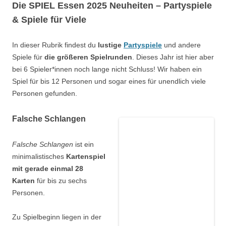
Die SPIEL Essen 2025 Neuheiten – Partyspiele
& Spiele für Viele
In dieser Rubrik findest du
lustige
Partyspiele
und andere
Spiele für
die größeren Spielrunden
. Dieses Jahr ist hier aber
bei 6 Spieler*innen noch lange nicht Schluss! Wir haben ein
Spiel für bis 12 Personen und sogar eines für unendlich viele
Personen gefunden.
Falsche Schlangen
Falsche Schlangen
ist ein
minimalistisches
Kartenspiel
mit gerade einmal 28
Karten
für bis zu sechs
Personen.
Zu Spielbeginn liegen in der