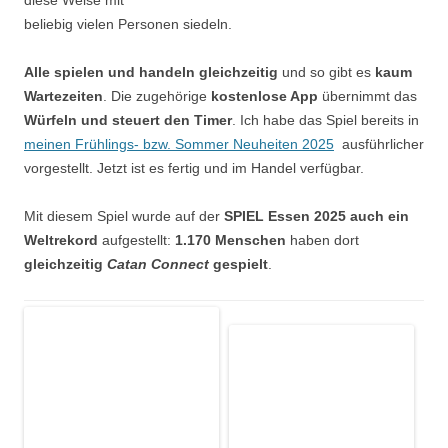
diese Weise mit
beliebig vielen Personen siedeln.
Alle spielen und handeln gleichzeitig
und so gibt es
kaum
Wartezeiten
. Die zugehörige
kostenlose App
übernimmt das
Würfeln und steuert den Timer
. Ich habe das Spiel bereits in
meinen Frühlings- bzw. Sommer Neuheiten 2025
ausführlicher
vorgestellt. Jetzt ist es fertig und im Handel verfügbar.
Mit diesem Spiel wurde auf der
SPIEL Essen 2025 auch ein
Weltrekord
aufgestellt:
1.170 Menschen
haben dort
gleichzeitig
Catan Connect
gespielt
.