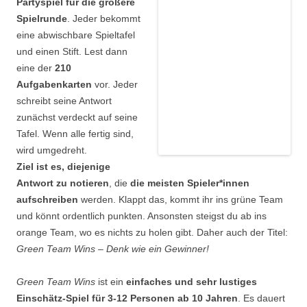
Partyspiel für die größere
Spielrunde
. Jeder bekommt
eine abwischbare Spieltafel
und einen Stift. Lest dann
eine der
210
Aufgabenkarten
vor. Jeder
schreibt seine Antwort
zunächst verdeckt auf seine
Tafel. Wenn alle fertig sind,
wird umgedreht.
Ziel ist es, diejenige
Antwort zu notieren
, die
die meisten Spieler*innen
aufschreiben
werden. Klappt das, kommt ihr ins grüne Team
und könnt ordentlich punkten. Ansonsten steigst du ab ins
orange Team, wo es nichts zu holen gibt. Daher auch der Titel:
Green Team Wins – Denk wie ein Gewinner!
Green Team Wins
ist ein
einfaches und sehr lustiges
Einschätz-Spiel für 3-12 Personen ab 10 Jahren
. Es dauert