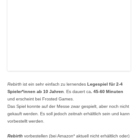
Rebirth
ist ein sehr einfach zu lernendes
Legespiel für 2-4
Spieler*innen ab 10 Jahren
. Es dauert ca
. 45-60 Minuten
und erscheint bei Frosted Games.
Das Spiel konnte auf der Messe zwar gespielt, aber noch nicht
gekauft werden. Es soll jedoch zeitnah erhältlich sein und kann
vorbestellt werden.
Rebirth
vorbestellen (bei Amazon* aktuell nicht erhältlich oder)