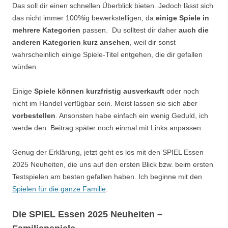
Das soll dir einen schnellen Überblick bieten. Jedoch lässt sich
das nicht immer 100%ig bewerkstelligen, da
einige
Spiele in
mehrere Kategorien
passen. Du solltest dir daher
auch die
anderen Kategorien kurz ansehen
, weil dir sonst
wahrscheinlich einige Spiele-Titel entgehen, die dir gefallen
würden.
Einige
Spiele können kurzfristig ausverkauft
oder noch
nicht im Handel verfügbar sein. Meist lassen sie sich aber
vorbestellen
. Ansonsten habe einfach ein wenig Geduld, ich
werde den Beitrag später noch einmal mit Links anpassen.
Genug der Erklärung, jetzt geht es los mit den SPIEL Essen
2025 Neuheiten, die uns auf den ersten Blick bzw. beim ersten
Testspielen am besten gefallen haben. Ich beginne mit den
Spielen für die ganze Familie
.
Die SPIEL Essen 2025 Neuheiten –