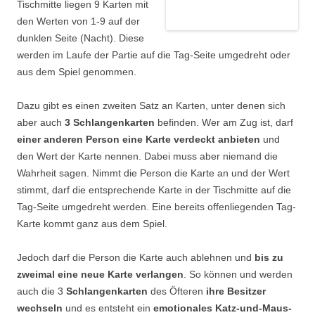
Tischmitte liegen 9 Karten mit
den Werten von 1-9 auf der
dunklen Seite (Nacht). Diese
werden im Laufe der Partie auf die Tag-Seite umgedreht oder
aus dem Spiel genommen.
Dazu gibt es einen zweiten Satz an Karten, unter denen sich
aber auch
3 Schlangenkarten
befinden. Wer am Zug ist, darf
einer anderen Person eine Karte verdeckt anbieten
und
den Wert der Karte nennen. Dabei muss aber niemand die
Wahrheit sagen. Nimmt die Person die Karte an und der Wert
stimmt, darf die entsprechende Karte in der Tischmitte auf die
Tag-Seite umgedreht werden. Eine bereits offenliegenden Tag-
Karte kommt ganz aus dem Spiel.
Jedoch darf die Person die Karte auch ablehnen und
bis zu
zweimal eine neue Karte verlangen
. So können und werden
auch die 3
Schlangenkarten
des Öfteren
ihre Besitzer
wechseln
und es entsteht ein
emotionales Katz-und-Maus-