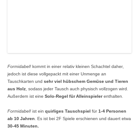
Formidabel!
kommt in einer relativ kleinen Schachtel daher,
jedoch ist diese vollgepackt mit einer Unmenge an
Tauschkarten und
sehr viel hübschem Gemüse und Tieren
aus Holz
, sodass jeder Tausch auch physisch vollzogen wird.
Außerdem ist eine
Solo-Regel für Alleinspieler
enthalten.
Formidabel!
ist ein
quirliges Tauschspiel
für
1-4 Personen
ab 10 Jahren
. Es ist bei 2F Spiele erschienen und dauert etwa
30-45 Minuten.