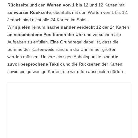
Rückseite
und den
Werten von 1 bis 12
und 12 Karten mit
schwarzer Rückseite
, ebenfalls mit den Werten von 1 bis 12.
Jedoch sind nicht alle 24 Karten im Spiel.
Wir
spielen
reihum
nacheinander verdeckt
12 der 24 Karten
an verschiedene Positionen der Uhr
und versuchen alle
Aufgaben zu erfüllen. Eine Grundregel dabei ist, dass die
Summe der Kartenweite rund um die Uhr immer größer
werden müssen. Unsere einzigen Anhaltspunkte sind
die
zuvor besprochene Taktik
und die Rückseiten der Karten,
sowie einige wenige Karten, die wir offen ausspielen dürfen.