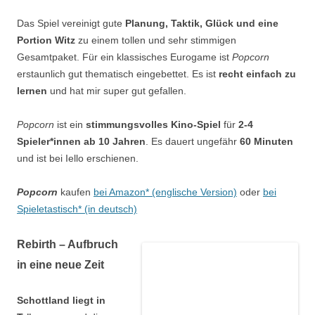
Das Spiel vereinigt gute
Planung, Taktik, Glück und eine
Portion Witz
zu einem tollen und sehr stimmigen
Gesamtpaket. Für ein klassisches Eurogame ist
Popcorn
erstaunlich gut thematisch eingebettet. Es ist
recht einfach zu
lernen
und hat mir super gut gefallen.
Popcorn
ist ein
stimmungsvolles Kino-Spiel
für
2-4
Spieler*innen ab 10 Jahren
. Es dauert ungefähr
60 Minuten
und ist bei Iello erschienen.
Popcorn
kaufen
bei Amazon* (englische Version)
oder
bei
Spieletastisch* (in deutsch)
Rebirth – Aufbruch
in eine neue Zeit
Schottland liegt in