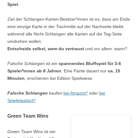
Spiel.
Ziel der Schlangen-Karten-Besitzer*innen ist es, dass am Ende
eine einzige Karte in der Tischmitte auf der Nachseite bleibt,
während alle Nicht-Schlangen alle Karten auf die Tag-Seite
umdrehen wollen.
Entscheide selbst, wem du vertraust
und vor allem: wann?
Falsche Schlangen
ist ein
spannendes Bluffspiel für 3-6
Spieler*innen ab 8 Jahren
. Eine Partie dauert nur
ca. 15
Minuten
, erschienen bei Edition Spielwiese.
Falsche Schlangen
kaufen
bei Amazon*
oder
bei
Spieletastisch*
Green Team Wins
Green Team Wins
ist ein