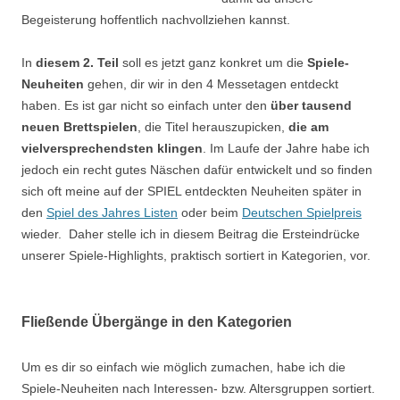
Begeisterung hoffentlich nachvollziehen kannst.
In
diesem 2. Teil
soll es jetzt ganz konkret um die
Spiele-
Neuheiten
gehen, dir wir in den 4 Messetagen entdeckt
haben. Es ist gar nicht so einfach unter den
über tausend
neuen Brettspielen
, die Titel herauszupicken,
die am
vielversprechendsten klingen
. Im Laufe der Jahre habe ich
jedoch ein recht gutes Näschen dafür entwickelt und so finden
sich oft meine auf der SPIEL entdeckten Neuheiten später in
den
Spiel des Jahres Listen
oder beim
Deutschen Spielpreis
wieder. Daher stelle ich in diesem Beitrag die Ersteindrücke
unserer Spiele-Highlights, praktisch sortiert in Kategorien, vor.
Fließende Übergänge in den Kategorien
Um es dir so einfach wie möglich zumachen, habe ich die
Spiele-Neuheiten nach Interessen- bzw. Altersgruppen sortiert.