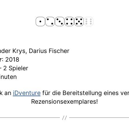
der Krys, Darius Fischer
r
: 2018
 – 2 Spieler
inuten
nk an
iDventure
für die Bereitstellung eines ve
Rezensionsexemplares!