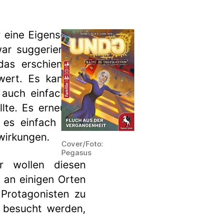
r eine Eigenschaft
war suggeriert die
 das erschien uns
wert. Es kann im
 auch einfach die
lte. Es erneut zu
es einfach nicht
wirkungen.
Cover/Foto:
Pegasus
r wollen diesen
 an einigen Orten
 Protagonisten zu
t besucht werden,