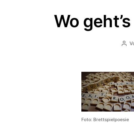
Wo geht’s
V
Beit
Foto: Brettspielpoesie