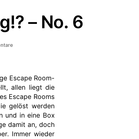
!? – No. 6
zu
ntare
Wo
geht’s
hier
zum
nige Escape Room-
Ausgang!?
t, allen liegt die
–
ines Escape Rooms
No.
6
die gelöst werden
 und in eine Box
ge damit an, doch
ber. Immer wieder