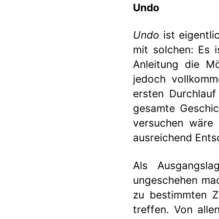
Undo
Undo
ist eigentli
mit solchen: Es i
Anleitung die Mö
jedoch vollkomm
ersten Durchlauf
gesamte Geschich
versuchen wäre 
ausreichend Ents
Als Ausgangsla
ungeschehen mach
zu bestimmten Ze
treffen. Von all