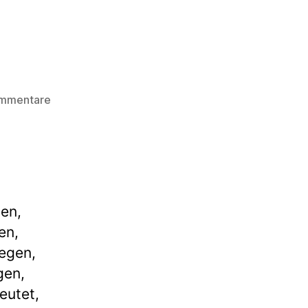
zu
ommentare
4
1/2
Minuten
en,
en,
egen,
gen,
eutet,