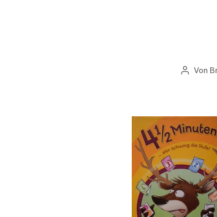
Von
B
Beitrags