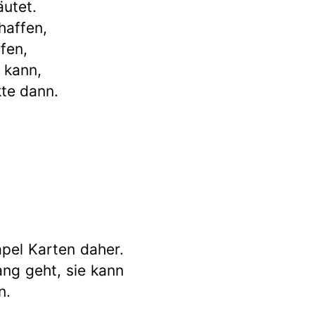
äutet.
haffen,
fen,
 kann,
te dann.
pel Karten daher.
ang geht, sie kann
n.