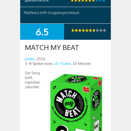
Rhythmus trifft Gruppengeschmack
6.5
SUMMARY
MATCH MY BEAT
Jumbo
, 2026
3–8 Spieler:innen,
ab 17 Jahre
, 20 Minuten
Der Song
läuft,
irgendwo
zwischen