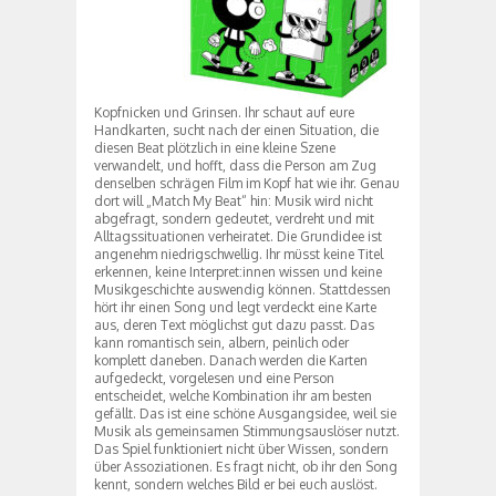
Kopfnicken und Grinsen. Ihr schaut auf eure
Handkarten, sucht nach der einen Situation, die
diesen Beat plötzlich in eine kleine Szene
verwandelt, und hofft, dass die Person am Zug
denselben schrägen Film im Kopf hat wie ihr. Genau
dort will „Match My Beat“ hin: Musik wird nicht
abgefragt, sondern gedeutet, verdreht und mit
Alltagssituationen verheiratet. Die Grundidee ist
angenehm niedrigschwellig. Ihr müsst keine Titel
erkennen, keine Interpret:innen wissen und keine
Musikgeschichte auswendig können. Stattdessen
hört ihr einen Song und legt verdeckt eine Karte
aus, deren Text möglichst gut dazu passt. Das
kann romantisch sein, albern, peinlich oder
komplett daneben. Danach werden die Karten
aufgedeckt, vorgelesen und eine Person
entscheidet, welche Kombination ihr am besten
gefällt. Das ist eine schöne Ausgangsidee, weil sie
Musik als gemeinsamen Stimmungsauslöser nutzt.
Das Spiel funktioniert nicht über Wissen, sondern
über Assoziationen. Es fragt nicht, ob ihr den Song
kennt, sondern welches Bild er bei euch auslöst.