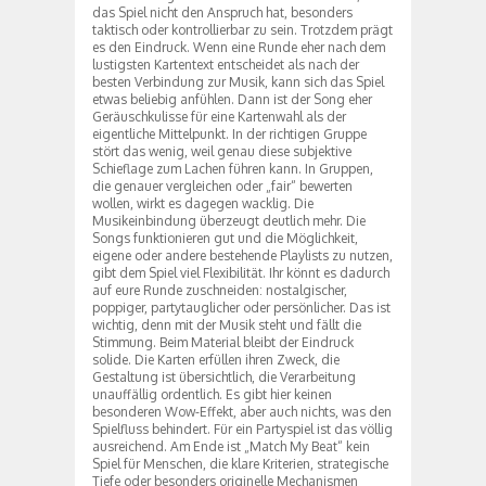
das Spiel nicht den Anspruch hat, besonders
taktisch oder kontrollierbar zu sein. Trotzdem prägt
es den Eindruck. Wenn eine Runde eher nach dem
lustigsten Kartentext entscheidet als nach der
besten Verbindung zur Musik, kann sich das Spiel
etwas beliebig anfühlen. Dann ist der Song eher
Geräuschkulisse für eine Kartenwahl als der
eigentliche Mittelpunkt. In der richtigen Gruppe
stört das wenig, weil genau diese subjektive
Schieflage zum Lachen führen kann. In Gruppen,
die genauer vergleichen oder „fair“ bewerten
wollen, wirkt es dagegen wacklig. Die
Musikeinbindung überzeugt deutlich mehr. Die
Songs funktionieren gut und die Möglichkeit,
eigene oder andere bestehende Playlists zu nutzen,
gibt dem Spiel viel Flexibilität. Ihr könnt es dadurch
auf eure Runde zuschneiden: nostalgischer,
poppiger, partytauglicher oder persönlicher. Das ist
wichtig, denn mit der Musik steht und fällt die
Stimmung. Beim Material bleibt der Eindruck
solide. Die Karten erfüllen ihren Zweck, die
Gestaltung ist übersichtlich, die Verarbeitung
unauffällig ordentlich. Es gibt hier keinen
besonderen Wow-Effekt, aber auch nichts, was den
Spielfluss behindert. Für ein Partyspiel ist das völlig
ausreichend. Am Ende ist „Match My Beat“ kein
Spiel für Menschen, die klare Kriterien, strategische
Tiefe oder besonders originelle Mechanismen