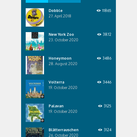
Dobble
11865
27. April 2018
New York Zoo
3872
23. October 2020
Honeymoon
3486
28. August 2020
Volterra
3446
19. October 2020
Palavan
3125
19. October 2020
Blätterrauschen
3124
26. October 2020