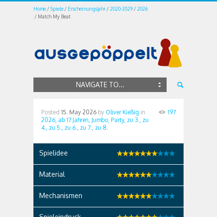
Home
Spiele
Erscheinungsjahr
2020-2029
2026
Match My Beat
NAVIGATE TO...
Posted
15. May 2026
by
Oliver Kießig
in
197
2026,
ab 17 Jahren,
Jumbo,
Party,
zu 3.,
zu
4.,
zu 5.,
zu 6.,
zu 7.,
zu 8.
Spielidee
Material
Mechanismen
Spieleindruck