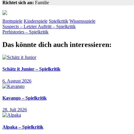
Richtet sich an:
Familie
Brettspiele
Kinderspiele
Spielkritik
Wissensspiele
Beitragsnavigation
Vorheriger
moses.
Suspects – Letzter Auftritt – Spielkritik
ordnen
schätzen
Sylvester
Tiere
Wissen
Beitrag:
Nächster
Prehistories – Spielkritik
Beitrag:
Das könnte dich auch interessieren:
Schätz it Junior – Spielkritik
6. August 2026
Kavango – Spielkritik
28. Juli 2026
Alpaka – Spielkritik