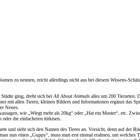
 Namen zu nennen, reicht allerdings nicht aus bei diesem Wissens-Schät
tädte ging, dreht sich bei
All About Animals
alles um 200 Tierarten. D
ter mit allen Tieren, kleinen Bildern und Informationen ergänzt das Sp
er Neues.
n Aussagen, wie „Wiegt mehr als 20kg“ oder „Hat ein Muster“, etc. Zwi
n oder die einfacheren türkisen.
rkarte und sieht sich den Namen des Tieres an. Vorsicht, denn auf der Rü
eht man nun einen „Guppy“, muss man erst einmal erahnen, um welches 