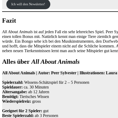
Ich will den Newsletter!
Fazit
All About Animals
ist auf jeden Fall ein sehr lehrreiches Spiel. Peer S
einen tollen Bonus mit. Natürlich kennt man einige Tiere ziemlich ge
würde. Ein Bongo sehe ich bei den Musikinstrumenten, den Dorfweber i
und hofft, dass die Mitspieler einem nicht auf die Schliche kommen.
A
neben neuen Tierkenntnissen lernt man auch seine Mitspieler gut ken
Alles über
All About Animals
All About Animals | Autor: Peer Sylvester | Illustrationen: Laura
Spielerzahl:
Wissens-Schätzspiel für 2 – 5 Personen
Spieldauer:
ca. 30 Minuten
Altersangabe:
ab 12 Jahren
Benötigt:
Tierisches Wissen
Wiederspielreiz:
gross
Geeignet für 2 Spieler:
gut
Beste Spielerzahl:
ab 3 Personen