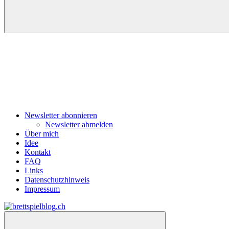
Navigation
Newsletter abonnieren
Newsletter abmelden
Über mich
Idee
Kontakt
FAQ
Links
Datenschutzhinweis
Impressum
Zum
Inhalt
brettspielblog.ch
Hier
springen