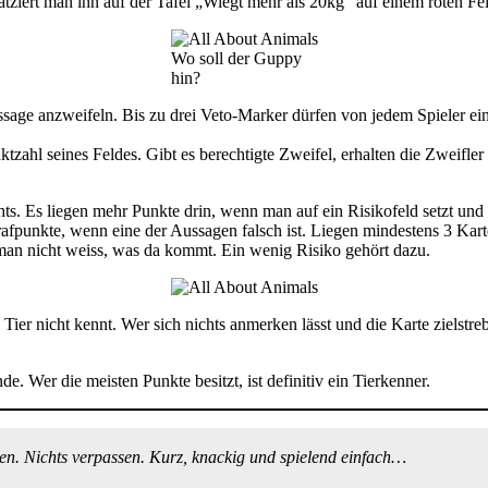
latziert man ihn auf der Tafel „Wiegt mehr als 20kg“ auf einem roten Fe
Wo soll der Guppy
hin?
age anzweifeln. Bis zu drei Veto-Marker dürfen von jedem Spieler ein
nktzahl seines Feldes. Gibt es berechtigte Zweifel, erhalten die Zweifl
hts. Es liegen mehr Punkte drin, wenn man auf ein Risikofeld setzt und
Strafpunkte, wenn eine der Aussagen falsch ist. Liegen mindestens 3 Kart
 man nicht weiss, was da kommt. Ein wenig Risiko gehört dazu.
Tier nicht kennt. Wer sich nichts anmerken lässt und die Karte zielst
. Wer die meisten Punkte besitzt, ist definitiv ein Tierkenner.
en. Nichts verpassen. Kurz, knackig und spielend einfach…