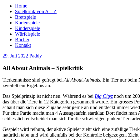
Home
Spielkritik von A – Z
Brettspiele
Kartenspiele
Kinderspiele
Würfelspiele
Bücher
Kontakt
29. Juli 2022
Paddy
All About Animals – Spielkritik
Tierkenntnisse sind gefragt bei
All About Animals
. Ein Tier nur beim
zweifelt ein Ergebnis an.
Das Spielprinzip ist nicht neu. Während es bei
Big Cityz
noch um 200 S
das über die Tiere in 12 Kategorien gesammelt wurde. Ein grosses Pos
schaut man sich diese Zugabe sehr gerne an und entdeckt immer wied
Für eine Partie macht man 4 Aussagetafeln startklar. Dort findet ma
schliesslich entscheidet man sich für die schwierigen pinken Tierkarte
Gespielt wird reihum, der aktive Spieler zieht sich eine zufällige Tie
natürlich tabu und wird allenfalls bei der Kontrolle beigezogen. Zi