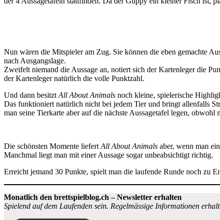
der 4 Aussagetafeln stattfinden. Da der Guppy ein kleiner Fisch ist, p
Nun wären die Mitspieler am Zug. Sie können die eben gemachte Auss
nach Ausgangslage.
Zweifelt niemand die Aussage an, notiert sich der Kartenleger die Pu
der Kartenleger natürlich die volle Punktzahl.
Und dann besitzt
All About Animals
noch kleine, spielerische Highlig
Das funktioniert natürlich nicht bei jedem Tier und bringt allenfalls 
man seine Tierkarte aber auf die nächste Aussagetafel legen, obwohl
Die schönsten Momente liefert
All About Animals
aber, wenn man ein 
Manchmal liegt man mit einer Aussage sogar unbeabsichtigt richtig.
Erreicht jemand 30 Punkte, spielt man die laufende Runde noch zu Ende
Monatlich den brettspielblog.ch – Newsletter erhalten
Spielend auf dem Laufenden sein. Regelmässige Informationen erhalt