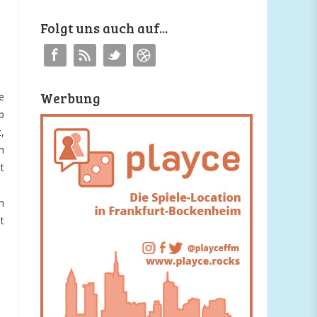
Folgt uns auch auf...
Werbung
e
b
,
n
t
n
t