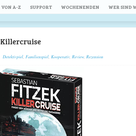
 VON A-Z
SUPPORT
WOCHENENDEN
WER SIND W
 Killercruise
Detektivpiel
,
Familienspiel
,
Kooperativ
,
Review
,
Rezension