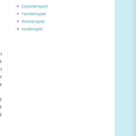
Expertenspiel
Familienspiel
Kennerspiel
Kinderspiel
n
t
n
r
e
t
t
t