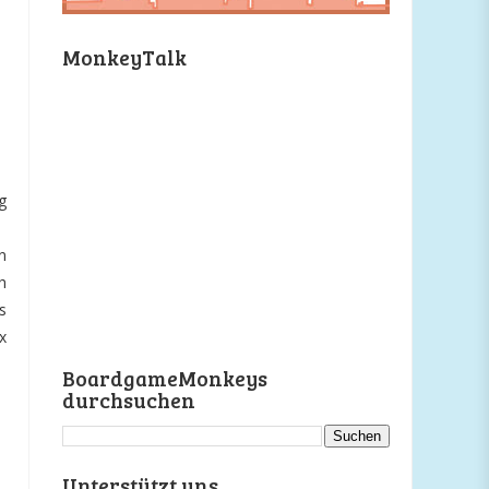
MonkeyTalk
g
n
h
s
x
BoardgameMonkeys
durchsuchen
Unterstützt uns