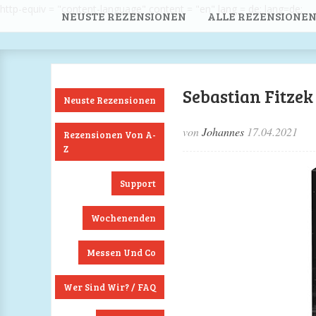
http-equiv = "content-language" content = "en" lang = de; lang=de;
NEUSTE REZENSIONEN
ALLE REZENSIONEN
Sebastian Fitzek
Neuste Rezensionen
von
Johannes
17.04.2021
Rezensionen Von A-
Z
Support
Wochenenden
Messen Und Co
Wer Sind Wir? / FAQ