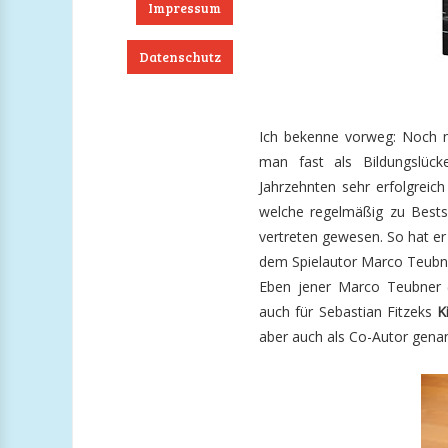
Impressum
Datenschutz
ook
RSS
Twitter
Instagram
Ich bekenne vorweg: Noch n
man fast als Bildungslücke
Jahrzehnten sehr erfolgreich
welche regelmäßig zu Bestse
vertreten gewesen. So hat er
dem Spielautor Marco Teubne
Eben jener Marco Teubner (C
auch für Sebastian Fitzeks
K
aber auch als Co-Autor genan