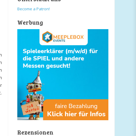
Become a Patron!
Werbung
n
h
m
n
r
.
Rezensionen