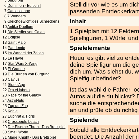
5
Suburbia
Stell dir vor wie es um d
6
Dominion - Edition I
passenden Entdeckerkart
7
Carcassonne
8
7 Wonders
Inhalt
9
Gleichgewicht des Schreckens
10
Antike Duellum
1 Spielplan mit 12 Felder
11
Die Siedler von Catan
Spielfiguren, 1 Würfel und
12
Eclipse
13
Saint Malo
Spielelemente
14
Pandemie
15
Im Wandel der Zeiten
Huuui es gibt viel zu ent
16
Le Havre
17
Star Wars X-Wing
deine Spielfigur um die g
18
El Grande
dich um. Was siehst du, w
19
Die Burgen von Burgund
Spielfigur befindet?
20
Caylus
21
Stone Age
Ist das wohl die Fahrer- o
22
Ora et labora
23
Race for the Galaxy
Autos auf die du blickst
24
AstroNuts
suche die entsprechenden
25
Zug um Zug
an und prüfe ob du richtig 
26
Kohle
27
Euphrat & Tigris
Spielende
28
Crossboule beach
29
Der Eiserne Thron - Das Brettspiel
Sobald alle Entdeckerkart
30
Small World
beendet. Die Anzahl der r
31
Mage Knight - Das Brettspiel