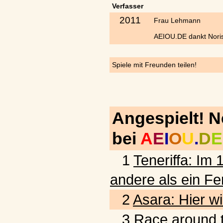
Verfasser
2011
Frau Lehmann
AEIOU.DE dankt Noris
Spiele mit Freunden teilen!
Angespielt! 
bei
A
E
I
O
U
.
D
E
1
Teneriffa: Im 
andere als ein Fe
2
Asara: Hier wi
3
Race around t