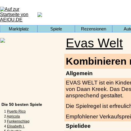
Marktplatz
Spiele
Rezensionen
Aut
Evas Welt
Kombinieren 
Allgemein
EVAS WELT ist ein Kinders
von Daan Kreek. Das De
ansprechend gestaltet.
Die 50 besten Spiele
Die Spielregel ist erfreuli
1
Puerto Rico
Empfohlener Verkaufsprei
2
Agricola
3
Funkenschlag
Spielidee
4
Elisabeth I.