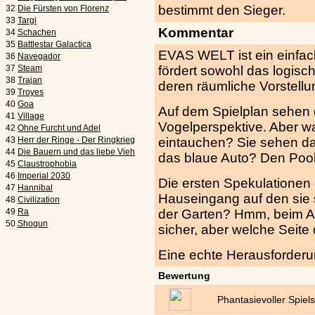
bestimmt den Sieger.
32
Die Fürsten von Florenz
33
Targi
Kommentar
34
Schachen
35
Battlestar Galactica
EVAS WELT ist ein einfac
36
Navegador
37
Steam
fördert sowohl das logisc
38
Trajan
deren räumliche Vorstellu
39
Troyes
40
Goa
Auf dem Spielplan sehen d
41
Village
Vogelperspektive. Aber wa
42
Ohne Furcht und Adel
43
Herr der Ringe - Der Ringkrieg
eintauchen? Sie sehen d
44
Die Bauern und das liebe Vieh
das blaue Auto? Den Pool
45
Claustrophobia
46
Imperial 2030
Die ersten Spekulationen 
47
Hannibal
Hauseingang auf den sie 
48
Civilization
49
Ra
der Garten? Hmm, beim Aut
50
Shogun
sicher, aber welche Seite
Eine echte Herausforderu
Bewertung
Phantasievoller Spiel