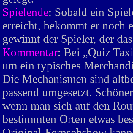
Spielende
: Sobald ein Spiel
erreicht, bekommt er noch 
gewinnt der Spieler, der das
Kommentar
: Bei „Quiz Taxi
um ein typisches Merchandi
Die Mechanismen sind altb
passend umgesetzt. Schöner
wenn man sich auf den Rout
bestimmten Orten etwas beso
Original-Fernsehshow kann 