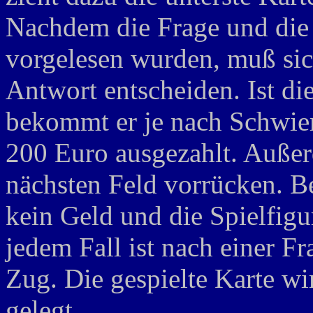
Nachdem die Frage und die
vorgelesen wurden, muß sich
Antwort entscheiden. Ist di
bekommt er je nach Schwie
200 Euro ausgezahlt. Außer
nächsten Feld vorrücken. Be
kein Geld und die Spielfigur
jedem Fall ist nach einer F
Zug. Die gespielte Karte wi
gelegt.