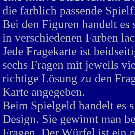
die farblich passende Spielf
Bei den Figuren handelt es 
in verschiedenen Farben lac
Jede Fragekarte ist beidsei
sechs Fragen mit jeweils vi
richtige Lösung zu den Frag
Karte angegeben.
Beim Spielgeld handelt es 
Design. Sie gewinnt man be
Fragen. Der Würfel ist ein 