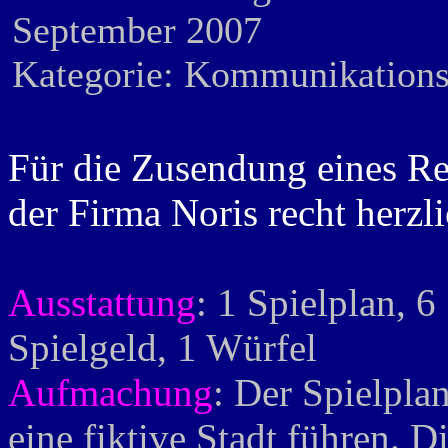
September 2007
Kategorie: Kommunikations
Für die Zusendung eines R
der Firma Noris recht herzli
Ausstattung
: 1 Spielplan, 6
Spielgeld, 1 Würfel
Aufmachung
: Der Spielplan
eine fiktive Stadt führen. D