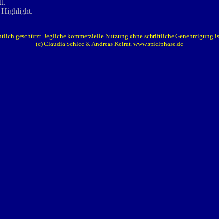
t.
 Highlight.
htlich geschützt. Jegliche kommerzielle Nutzung ohne schriftliche Genehmigung ist 
(c) Claudia Schlee & Andreas Keirat, www.spielphase.de