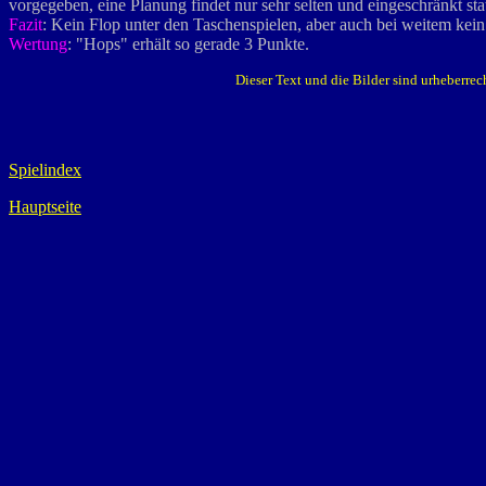
vorgegeben, eine Planung findet nur sehr selten und eingeschränkt stat
Fazit
: Kein Flop unter den Taschenspielen, aber auch bei weitem kein
Wertung
: "Hops" erhält so gerade 3 Punkte.
Dieser Text und die Bilder sind urheberrec
Spielindex
Hauptseite