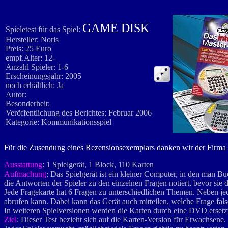
GAME DISK
Spieletest für das Spiel:
Hersteller: Noris
Preis: 25 Euro
empf.Alter: 12-
Anzahl Spieler: 1-6
Erscheinungsjahr: 2005
noch erhältlich: Ja
Autor:
Besonderheit:
Veröffentlichung des Berichtes: Februar 2006
Kategorie: Kommunikationsspiel
Für die Zusendung eines Rezensionsexemplars danken wir der Firma N
Ausstattung
: 1 Spielgerät, 1 Block, 110 Karten
Aufmachung
: Das Spielgerät ist ein kleiner Computer, in den man B
die Antworten der Spieler zu den einzelnen Fragen notiert, bevor si
Jede Fragekarte hat 6 Fragen zu unterschiedlichen Themen. Neben jed
abrufen kann. Dabei kann das Gerät auch mitteilen, welche Frage fals
In weiteren Spielversionen werden die Karten durch eine DVD ersetzt
Ziel
: Dieser Test bezieht sich auf die Karten-Version für Erwachsene.