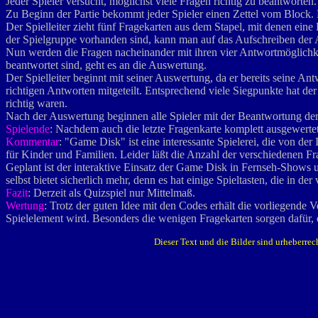
Jeder Spieler versucht, möglichst viele Fragen richtig zu beantworten.
Zu Beginn der Partie bekommt jeder Spieler einen Zettel vom Block. Da
Der Spielleiter zieht fünf Fragekarten aus dem Stapel, mit denen ein
der Spielgruppe vorhanden sind, kann man auf das Aufschreiben der 
Nun werden die Fragen nacheinander mit ihren vier Antwortmöglichkeit
beantwortet sind, geht es an die Auswertung.
Der Spielleiter beginnt mit seiner Auswertung, da er bereits seine
richtigen Antworten mitgeteilt. Entsprechend viele Siegpunkte hat de
richtig waren.
Nach der Auswertung beginnen alle Spieler mit der Beantwortung der
Spielende
: Nachdem auch die letzte Fragenkarte komplett ausgewertet
Kommentar
: "Game Disk" ist eine interessante Spielerei, die von der
für Kinder und Familien. Leider läßt die Anzahl der verschiedenen F
Geplant ist der interaktive Einsatz der Game Disk in Fernseh-Shows u
selbst bietet sicherlich mehr, denn es hat einige Spieltasten, die in 
Fazit
: Derzeit als Quizspiel nur Mittelmaß.
Wertung
: Trotz der guten Idee mit den Codes erhält die vorliegende 
Spielelement wird. Besonders die wenigen Fragekarten sorgen dafür, 
Dieser Text und die Bilder sind urheberrec