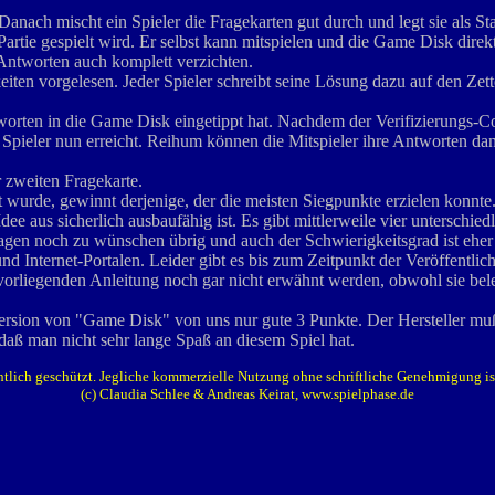
nach mischt ein Spieler die Fragekarten gut durch und legt sie als Stap
e Partie gespielt wird. Er selbst kann mitspielen und die Game Disk d
Antworten auch komplett verzichten.
en vorgelesen. Jeder Spieler schreibt seine Lösung dazu auf den Zette
 Antworten in die Game Disk eingetippt hat. Nachdem der Verifizierung
r Spieler nun erreicht. Reihum können die Mitspieler ihre Antworten da
 zweiten Fragekarte.
 wurde, gewinnt derjenige, der die meisten Siegpunkte erzielen konnte
 Idee aus sicherlich ausbaufähig ist. Es gibt mittlerweile vier untersc
ragen noch zu wünschen übrig und auch der Schwierigkeitsgrad ist ehe
nd Internet-Portalen. Leider gibt es bis zum Zeitpunkt der Veröffentli
der vorliegenden Anleitung noch gar nicht erwähnt werden, obwohl sie bel
Version von "Game Disk" von uns nur gute 3 Punkte. Der Hersteller muß
daß man nicht sehr lange Spaß an diesem Spiel hat.
htlich geschützt. Jegliche kommerzielle Nutzung ohne schriftliche Genehmigung ist 
(c) Claudia Schlee & Andreas Keirat, www.spielphase.de