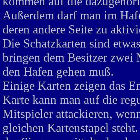
kommen auf die dazugehörig
Außerdem darf man im Haf
deren andere Seite zu aktivi
Die Schatzkarten sind etwa
bringen dem Besitzer zwei 
den Hafen gehen muß.
Einige Karten zeigen das E
Karte kann man auf die reg
Mitspieler attackieren, wen
gleichen Kartenstapel steht