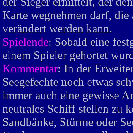
der Sieger ermittelt, der d
Karte wegnehmen darf, die a
verändert werden kann.
Spielende
: Sobald eine fes
einem Spieler gehortet wurde
Kommentar
: In der Erweit
Seegefechte noch etwas sch
immer auch eine gewisse An
neutrales Schiff stellen zu
Sandbänke, Stürme oder Se