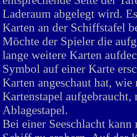
Laderaum abgelegt wird. Es
Karten an der Schiffstafel b
Möchte der Spieler die aufge
lange weitere Karten aufdec
Symbol auf einer Karte ers
Karten angeschaut hat, wie m
Kartenstapel aufgebraucht, 
Ablagestapel.
Bei einer Seeschlacht kann 