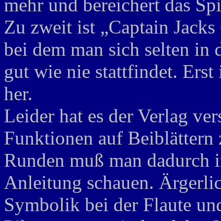
mehr und bereichert das Spi
Zu zweit ist „Captain Jacks
bei dem man sich selten in
gut wie nie stattfindet. Ers
her.
Leider hat es der Verlag ve
Funktionen auf Beiblättern 
Runden muß man dadurch i
Anleitung schauen. Ärgerlich
Symbolik bei der Flaute un