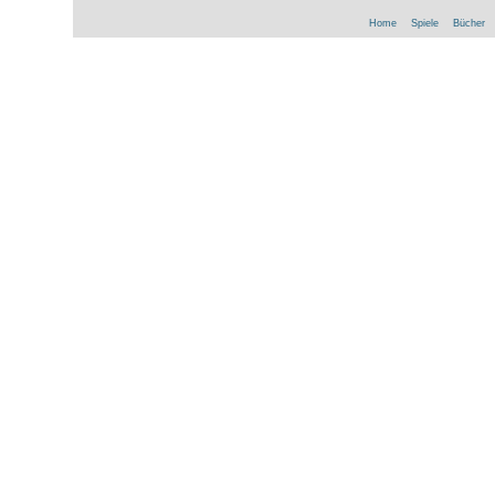
Home
Spiele
Bücher