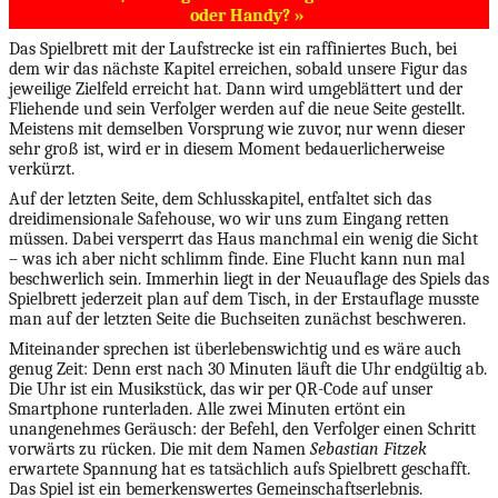
oder Handy? »
Das Spielbrett mit der Laufstrecke ist ein raffiniertes Buch, bei
dem wir das nächste Kapitel erreichen, sobald unsere Figur das
jeweilige Zielfeld erreicht hat. Dann wird umgeblättert und der
Fliehende und sein Verfolger werden auf die neue Seite gestellt.
Meistens mit demselben Vorsprung wie zuvor, nur wenn dieser
sehr groß ist, wird er in diesem Moment bedauerlicherweise
verkürzt.
Auf der letzten Seite, dem Schlusskapitel, entfaltet sich das
dreidimensionale Safehouse, wo wir uns zum Eingang retten
müssen. Dabei versperrt das Haus manchmal ein wenig die Sicht
– was ich aber nicht schlimm finde. Eine Flucht kann nun mal
beschwerlich sein. Immerhin liegt in der Neuauflage des Spiels das
Spielbrett jederzeit plan auf dem Tisch, in der Erstauflage musste
man auf der letzten Seite die Buchseiten zunächst beschweren.
Miteinander sprechen ist überlebenswichtig und es wäre auch
genug Zeit: Denn erst nach 30 Minuten läuft die Uhr endgültig ab.
Die Uhr ist ein Musikstück, das wir per QR-Code auf unser
Smartphone runterladen. Alle zwei Minuten ertönt ein
unangenehmes Geräusch: der Befehl, den Verfolger einen Schritt
vorwärts zu rücken. Die mit dem Namen
Sebastian Fitzek
erwartete Spannung hat es tatsächlich aufs Spielbrett geschafft.
Das Spiel ist ein bemerkenswertes Gemeinschaftserlebnis.