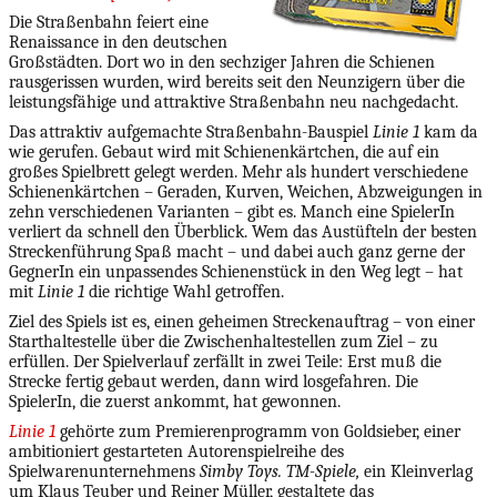
Die Straßenbahn feiert eine
Renaissance in den deutschen
Großstädten. Dort wo in den sechziger Jahren die Schienen
rausgerissen wurden, wird bereits seit den Neunzigern über die
leistungsfähige und attraktive Straßenbahn neu nachgedacht.
Das attraktiv aufgemachte Straßenbahn-Bauspiel
Linie 1
kam da
wie gerufen. Gebaut wird mit Schienenkärtchen, die auf ein
großes Spielbrett gelegt werden. Mehr als hundert verschiedene
Schienenkärtchen – Geraden, Kurven, Weichen, Abzweigungen in
zehn verschiedenen Varianten – gibt es. Manch eine SpielerIn
verliert da schnell den Überblick. Wem das Austüfteln der besten
Streckenführung Spaß macht – und dabei auch ganz gerne der
GegnerIn ein unpassendes Schienenstück in den Weg legt – hat
mit
Linie 1
die richtige Wahl getroffen.
Ziel des Spiels ist es, einen geheimen Streckenauftrag – von einer
Starthaltestelle über die Zwischenhaltestellen zum Ziel – zu
erfüllen. Der Spielverlauf zerfällt in zwei Teile: Erst muß die
Strecke fertig gebaut werden, dann wird losgefahren. Die
SpielerIn, die zuerst ankommt, hat gewonnen.
Linie 1
gehörte zum Premierenprogramm von Goldsieber, einer
ambitioniert gestarteten Autorenspielreihe des
Spielwarenunternehmens
Simby Toys. TM-Spiele,
ein Kleinverlag
um Klaus Teuber und Reiner Müller, gestaltete das