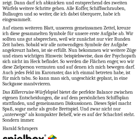
zeigt. Dann darf ich abknicken und entsprechend des zweiten
Würfels weitere Schritte gehen. Alle Koffer, Schiffsschrauben,
Bullaugen und so weiter, die ich dabei überquere, habe ich
eingesammelt.
Auf einem weiteren Blatt, unserem gemeinsamen Zettel, kreuze
ich diese gesammelten Symbole für unsere erste Aufgabe ab. Wir
sollten uns gut absprechen, weil wir zunächst nur vier Runden
Zeit haben. Sobald wir alle notwendigen Symbole der Aufgabe
angekreuzt haben, ist sie erfüllt. Nun bekommen wir weitere Züge
und einen wichtigen Hinweis: beispielsweise, dass der Psychopath
sich nicht im Heck befindet. So werden die Flächen enger, wo wir
diese Zielperson vermuten und auf denen ich mich bewegen darf.
Auch jedes Feld im Karoraster, das ich einmal betreten habe, ist
für mich tabu. So kann man sich, ungeschickt geplant, in eine
Sackgasse manövrieren.
Das
Killercruise-Würfelspiel
bietet die perfekte Balance zwischen
eigenen Entscheidungen, die auf dem persönlichen Schiffsplan
stattfinden, und gemeinsamen Diskussionen. Dieses Spiel macht
Spaß, sogar mehr als große Brettspiel. Und zwar nicht nur
„unterwegs“ als kompakter Behelf, wie es auf der Schachtel steht.
Sondern immer.
Harald Schrapers