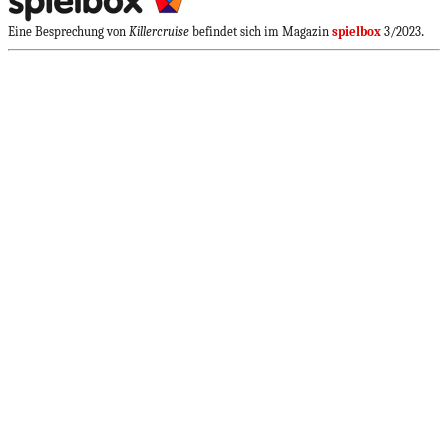
.
Eine Besprechung von
Killercruise
befindet sich im Magazin
spielbox
3/2023
games we play · Spielebesprechungen seit 1991.
Keine Spieletests, sondern kritische Rezensionen aktueller Brettspiele,
Kartenspiele und Gesellschaftsspiele.