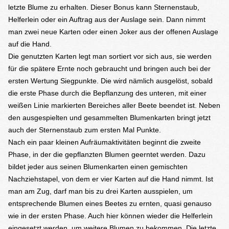
letzte Blume zu erhalten. Dieser Bonus kann Sternenstaub,
Helferlein oder ein Auftrag aus der Auslage sein. Dann nimmt
man zwei neue Karten oder einen Joker aus der offenen Auslage
auf die Hand.
Die genutzten Karten legt man sortiert vor sich aus, sie werden
für die spätere Ernte noch gebraucht und bringen auch bei der
ersten Wertung Siegpunkte. Die wird nämlich ausgelöst, sobald
die erste Phase durch die Bepflanzung des unteren, mit einer
weißen Linie markierten Bereiches aller Beete beendet ist. Neben
den ausgespielten und gesammelten Blumenkarten bringt jetzt
auch der Sternenstaub zum ersten Mal Punkte.
Nach ein paar kleinen Aufräumaktivitäten beginnt die zweite
Phase, in der die gepflanzten Blumen geerntet werden. Dazu
bildet jeder aus seinen Blumenkarten einen gemischten
Nachziehstapel, von dem er vier Karten auf die Hand nimmt. Ist
man am Zug, darf man bis zu drei Karten ausspielen, um
entsprechende Blumen eines Beetes zu ernten, quasi genauso
wie in der ersten Phase. Auch hier können wieder die Helferlein
eingesetzt werden, um weitere Blumen zu bekommen. Die letzte