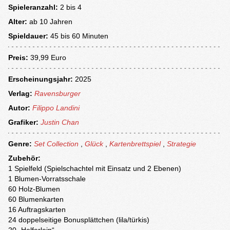
Spieleranzahl:
2 bis 4
Alter:
ab
10 Jahren
Spieldauer:
45 bis 60 Minuten
Preis:
39,99 Euro
Erscheinungsjahr:
2025
Verlag:
Ravensburger
Autor:
Filippo Landini
Grafiker:
Justin Chan
Genre:
Set Collection
,
Glück
,
Kartenbrettspiel
,
Strategie
Zubehör:
1 Spielfeld (Spielschachtel mit Einsatz und 2 Ebenen)
1 Blumen-Vorratsschale
60 Holz-Blumen
60 Blumenkarten
16 Auftragskarten
24 doppelseitige Bonusplättchen (lila/türkis)