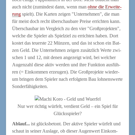
auch nicht (zumin­dest dann, wenn man
ohne die Erwei­te­
rung
spielt). Die Kar­ten zei­gen "Unter­neh­men", die man
für meist doch recht über­schau­ba­re Prei­se errich­ten kann.
Über­schau­bar im Ver­gleich zu den vier "Groß­pro­jek­ten",
wel­che die Spie­ler als Spiel­ziel zu errich­ten haben. Dort
kos­tet das teu­ers­te 22 Mün­zen, und das ist schon ein Bat­
zen Geld. Die Unter­neh­men zei­gen zusätz­lich Wer­te zwi­
schen 1 und 12, mit denen ange­zeigt wird, bei wel­cher
Augen­zahl die­se aktiv wer­den und ihre Funk­ti­on aus­füh­
ren (= Ein­kom­men erzeu­gen). Die Groß­pro­jek­te wie­der­
um brin­gen dem Spie­ler nach erfolg­tem Bau loh­nens­wer­te
Sonderfähigkeiten.
Nur wer rich­tig wür­felt, ver­dient Geld – ein Spiel für
Glücksspieler?
Ablauf...
ist glücks­be­tont. Der akti­ve Spie­ler wür­felt und
schaut in sei­ner Aus­la­ge, ob die­ser Augen­wert Ein­kom­