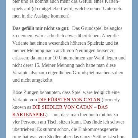
bler und es kommt auch mehr das Gefühl eines Kar­ten­
spiels auf (da mit­ge­fie­bert wird, wel­che neu­en Unter­neh­
men in die Aus­la­ge kommen).
Das gefällt mir nicht so gut:
Das Grund­spiel belang­los
zu nen­nen, wäre sicher­lich etwas über­trie­ben. Aber die
Vari­an­te hat einen wesent­lich höhe­ren Spiel­reiz und ist
mei­ner Mei­nung nach auch von Neu­lin­gen bes­ser zu
erfas­sen, da nun nur 10 Unter­neh­men zur Wahl lie­gen und
nicht derer 15. Mei­ner Mei­nung nach hät­te man die­se
Varain­te also zum eigent­li­chen Grund­spiel machen sol­len
und nicht umgekehrt.
Böse Zun­gen behaup­ten, dass Spiel wäre ledig­lich eine
Vari­an­te von
DIE FÜRSTEN VON CATAN
(form­er­ly
known as
DIE SIEDLER VON CATAN – DAS
KARTENSPIEL
) – nur, dass man hier auch mit bis zu
vier Per­so­nen am Tisch sit­zen kann. Das fin­de ich schwer
über­trie­ben! Es stimmt schon, die Ein­kom­mens­ge­ne­rie­
rung hat was von Sied­ler, aber das gan­ze Set­ting ist schon