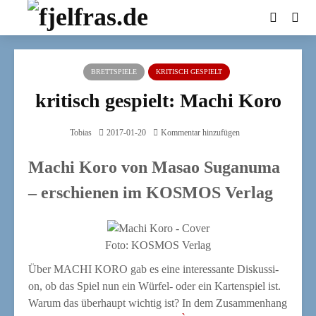
BRETTSPIELE
KRITISCH GESPIELT
kritisch gespielt: Machi Koro
Tobias
2017-01-20
Kommentar hinzufügen
Machi Koro
von Masao Suganuma
– erschienen
im
KOSMOS Verlag
Foto: KOSMOS Verlag
Über MACHI KORO gab es eine inter­es­san­te Dis­kus­si­
on, ob das Spiel nun ein Wür­fel- oder ein Kar­ten­spiel ist.
War­um das über­haupt wich­tig ist? In dem Zusam­men­hang