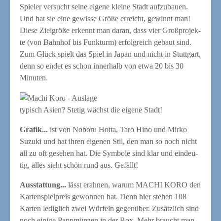
Spie­ler ver­sucht sei­ne eige­ne klei­ne Stadt auf­zu­bau­en.
Und hat sie eine gewis­se Grö­ße erreicht, gewinnt man!
Die­se Ziel­grö­ße erkennt man dar­an, dass vier Groß­pro­jek­
te (von Bahn­hof bis Funk­turm) erfolg­reich gebaut sind.
Zum Glück spielt das Spiel in Japan und nicht in Stutt­gart,
denn so endet es schon inner­halb von etwa 20 bis 30
Minuten.
typisch Asi­en? Ste­tig wächst die eige­ne Stadt!
Gra­fik...
ist von Noboru Hot­ta, Taro Hino und Mir­ko
Suzu­ki und hat ihren eige­nen Stil, den man so noch nicht
all zu oft gese­hen hat. Die Sym­bo­le sind klar und ein­deu­
tig, alles sieht schön rund aus. Gefällt!
Aus­stat­tung...
lässt erah­nen, war­um MACHI KORO den
Kar­ten­spiel­preis gewon­nen hat. Denn hier ste­hen 108
Kar­ten ledig­lich zwei Wür­feln gegen­über. Zusätz­lich sind
noch eini­ge Papp­mün­zen in der Box. Mehr braucht man