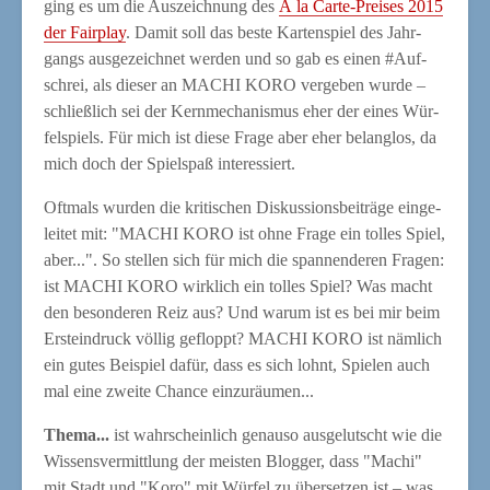
ging es um die Aus­zeich­nung des
À la Car­te-Prei­ses 2015
der Fair­play
. Damit soll das bes­te Kar­ten­spiel des Jahr­
gangs aus­ge­zeich­net wer­den und so gab es einen #Auf­
schrei, als die­ser an MACHI KORO ver­ge­ben wur­de –
schließ­lich sei der Kern­me­cha­nis­mus eher der eines Wür­
fel­spiels. Für mich ist die­se Fra­ge aber eher belang­los, da
mich doch der Spiel­spaß interessiert.
Oft­mals wur­den die kri­ti­schen Dis­kus­si­ons­bei­trä­ge ein­ge­
lei­tet mit: "MACHI KORO ist ohne Fra­ge ein tol­les Spiel,
aber...". So stel­len sich für mich die span­nen­de­ren Fra­gen:
ist MACHI KORO wirk­lich ein tol­les Spiel? Was macht
den beson­de­ren Reiz aus? Und war­um ist es bei mir beim
Erst­ein­druck völ­lig gefloppt? MACHI KORO ist näm­lich
ein gutes Bei­spiel dafür, dass es sich lohnt, Spie­len auch
mal eine zwei­te Chan­ce einzuräumen...
The­ma...
ist wahr­schein­lich genau­so aus­ge­lutscht wie die
Wis­sens­ver­mitt­lung der meis­ten Blog­ger, dass "Machi"
mit Stadt und "Koro" mit Wür­fel zu über­set­zen ist – was