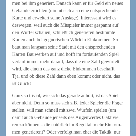
men bei ihm gene­riert. Danach kann er für Geld ein neu­es
Gebäu­de errich­ten (nimmt sich also eine ent­spre­chen­de
Kar­te und erwei­tert sei­ne Aus­la­ge). Inter­es­sant wird es
des­we­gen, weil auch die Mit­spie­ler immer gespannt auf
den Wür­fel schau­en, schließ­lich gene­rie­ren bestimm­te
Kar­ten auch bei geg­ne­ri­schen Wür­feln Ein­kom­men. So
baut man lang­sam sei­ne Stadt mit den ent­spre­chen­den
Kar­ten-Bau­wer­ken auf und hofft im fort­lau­fen­den Spiel­
ver­lauf immer mehr dar­auf, dass die eine Zahl gewür­felt
wird, die einem das ganz dicke Ein­kom­men beschafft.
Tja, und ob die­se Zahl dann eben kommt oder nicht, das
ist Glück!
Ganz so tri­vi­al, wie sich das gera­de anhört, ist das Spiel
aber nicht. Denn so muss sich z.B. jeder Spie­ler die Fra­ge
stel­len, will man schnell mit zwei Wür­feln spie­len (um
damit auch Gebäu­de jen­seits des Augen­wer­tes 6 akti­vie­
ren zu kön­nen – die natür­lich im Regel­fall mehr Ein­kom­
men gene­rie­ren)? Oder ver­folgt man eher die Tak­tik, nur