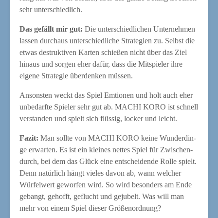
sehr unterschiedlich.
Das gefällt mir gut:
Die unter­schied­li­chen Unter­neh­men
las­sen durch­aus unter­schied­li­che Stra­te­gien zu. Selbst die
etwas destruk­ti­ven Kar­ten schie­ßen nicht über das Ziel
hin­aus und sor­gen eher dafür, dass die Mit­spie­ler ihre
eige­ne Stra­te­gie über­den­ken müssen.
Ansons­ten weckt das Spiel Emtio­nen und holt auch eher
unbe­darf­te Spie­ler sehr gut ab. MACHI KORO ist schnell
ver­stan­den und spielt sich flüs­sig, locker und leicht.
Fazit:
Man soll­te von MACHI KORO kei­ne Wun­der­din­
ge erwar­ten. Es ist ein klei­nes net­tes Spiel für Zwi­schen­
durch, bei dem das Glück eine ent­schei­den­de Rol­le spielt.
Denn natür­lich hängt vie­les davon ab, wann wel­cher
Wür­fel­wert gewor­fen wird. So wird beson­ders am Ende
gebangt, gehofft, geflucht und geju­belt. Was will man
mehr von einem Spiel die­ser Größenordnung?