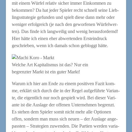
mit einem Wür­fel rela­tiv sicher immer Ein­kom­men zu
bekom­men? Da hat jeder Spie­ler recht schnell sei­ne Lieb­
lings­stra­te­gie gefun­den und spielt die­se dann mehr oder
weni­ger erfolg­reich (je nach den gewor­fe­nen Wür­fel­wer­
ten). Das fin­de ich lang­wei­lig und wenig her­aus­for­dernd!
Hier hät­te ich einen eher abwer­ten­den Erst­ein­druck
geschrie­ben, wenn ich damals schon gebloggt hätte.
Wel­che Art Kapi­ta­lis­mus ist das? Nur ein
begrenz­ter Markt ist ein guter Markt!
War­um ich hier am Ende zu einem posi­ti­ven Fazit kom­
me, erklärt sich durch die in der Regel auf­ge­führ­te Vari­an­
te, die eigent­lich nur noch gespielt wird. Bei die­ser Vari­
an­te ist die Aus­la­ge der offe­nen Unter­neh­men begrenzt.
Es ste­hen dem Spie­ler somit nicht mehr alle Optio­nen
offen, son­dern man muss sich neu­en – der Aus­la­ge ange­
pass­ten – Stra­te­gien zuwen­den. Die Par­tien wer­den varia­