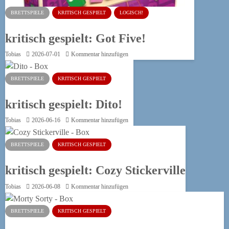
BRETTSPIELE
KRITISCH GESPIELT
LOGISCH!
kritisch gespielt: Got Five!
Tobias
2026-07-01
Kommentar hinzufügen
BRETTSPIELE
KRITISCH GESPIELT
kritisch gespielt: Dito!
Tobias
2026-06-16
Kommentar hinzufügen
BRETTSPIELE
KRITISCH GESPIELT
kritisch gespielt: Cozy Stickerville
Tobias
2026-06-08
Kommentar hinzufügen
BRETTSPIELE
KRITISCH GESPIELT