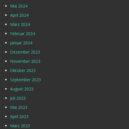
Mai 2024
April 2024
März 2024
Februar 2024
Januar 2024
Dezember 2023
November 2023
Oktober 2023
September 2023
August 2023
Juli 2023
Mai 2023
April 2023
März 2023