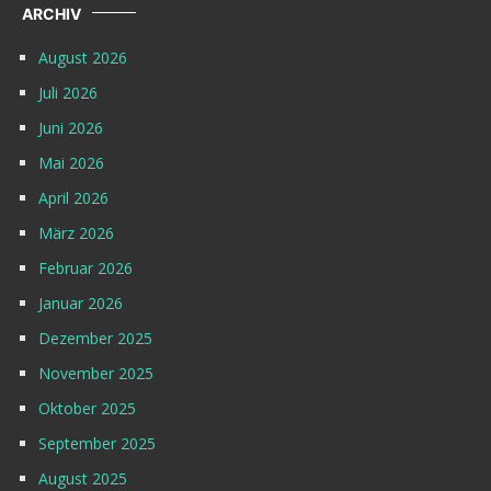
ARCHIV
August 2026
Juli 2026
Juni 2026
Mai 2026
April 2026
März 2026
Februar 2026
Januar 2026
Dezember 2025
November 2025
Oktober 2025
September 2025
August 2025