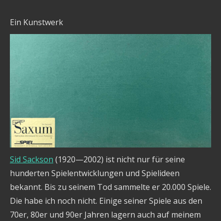
Ein Kunstwerk
Sid Sackson
(1920—2002) ist nicht nur für seine
hunderten Spielentwicklungen und Spielideen
bekannt. Bis zu seinem Tod sammelte er 20.000 Spiele.
Die habe ich noch nicht. Einige seiner Spiele aus den
70er, 80er und 90er Jahren lagern auch auf meinem