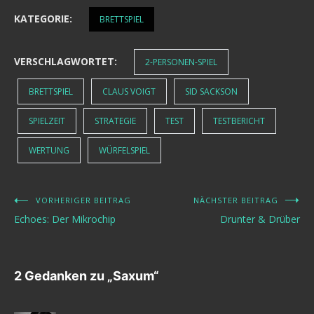
KATEGORIE:
BRETTSPIEL
VERSCHLAGWORTET:
2-PERSONEN-SPIEL
BRETTSPIEL
CLAUS VOIGT
SID SACKSON
SPIELZEIT
STRATEGIE
TEST
TESTBERICHT
WERTUNG
WÜRFELSPIEL
VORHERIGER BEITRAG
NÄCHSTER BEITRAG
Beitragsnavigation
Echoes: Der Mikrochip
Drunter & Drüber
2 Gedanken zu „
Saxum
“