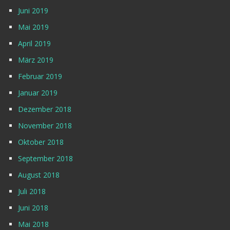
Juni 2019
Mai 2019
April 2019
März 2019
Februar 2019
Januar 2019
Dezember 2018
November 2018
Oktober 2018
September 2018
August 2018
Juli 2018
Juni 2018
Mai 2018