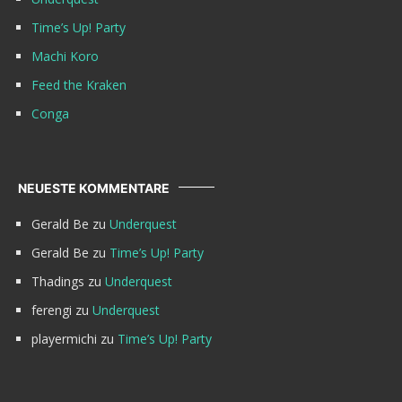
Time’s Up! Party
Machi Koro
Feed the Kraken
Conga
NEUESTE KOMMENTARE
Gerald Be
zu
Underquest
Gerald Be
zu
Time’s Up! Party
Thadings
zu
Underquest
ferengi
zu
Underquest
playermichi
zu
Time’s Up! Party