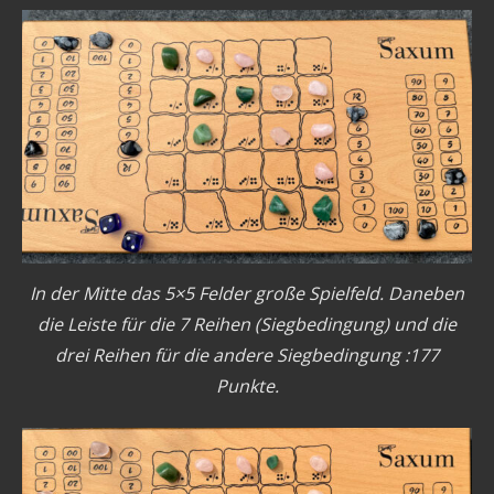
In der Mitte das 5×5 Felder große Spielfeld. Daneben
die Leiste für die 7 Reihen (Siegbedingung) und die
drei Reihen für die andere Siegbedingung :177
Punkte.