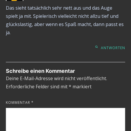
Das sieht tatsächlich sehr nett aus und das Auge
spielt ja mit. Spielerisch vielleicht nicht allzu tief und
glückslastig, aber wenn es Spaß macht, dann passt es
ja.
ANTWORTEN
Schreibe einen Kommentar
Deine E-Mail-Adresse wird nicht veröffentlicht.
Erforderliche Felder sind mit
*
markiert
KOMMENTAR
*