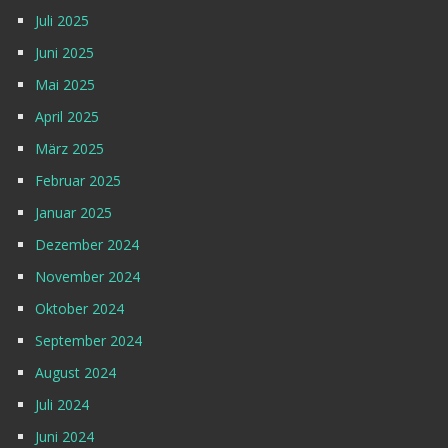
Juli 2025
Juni 2025
Mai 2025
April 2025
März 2025
Februar 2025
Januar 2025
Dezember 2024
November 2024
Oktober 2024
September 2024
August 2024
Juli 2024
Juni 2024