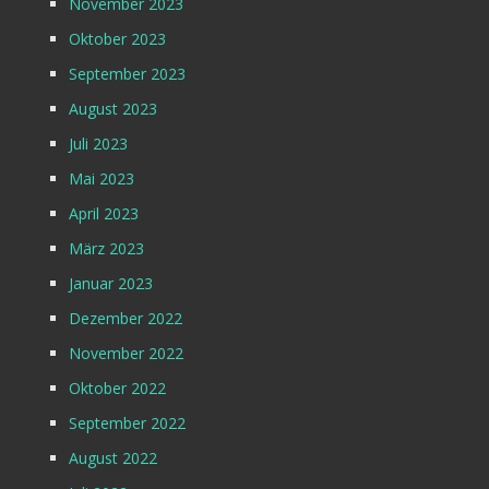
November 2023
Oktober 2023
September 2023
August 2023
Juli 2023
Mai 2023
April 2023
März 2023
Januar 2023
Dezember 2022
November 2022
Oktober 2022
September 2022
August 2022