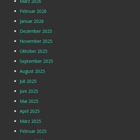
März 2026
Februar 2026
Januar 2026
Dezember 2025
November 2025
Oktober 2025
September 2025
August 2025
Juli 2025
Juni 2025
Mai 2025
April 2025
März 2025
Februar 2025