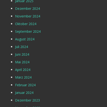
Januar 2025
Dezember 2024
November 2024
Oktober 2024
September 2024
August 2024
Juli 2024
Juni 2024
Mai 2024
April 2024
März 2024
Februar 2024
Januar 2024
Dezember 2023