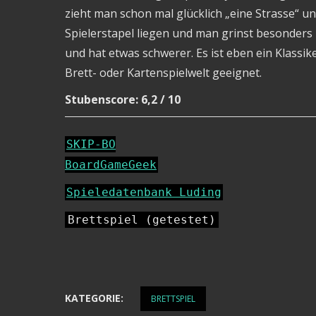
zieht man schon mal glücklich „eine Strasse“ u
Spielerstapel liegen und man grinst besonders 
und hat etwas schwerer. Es ist eben ein Klassik
Brett- oder Kartenspielwelt geeignet.
Stubenscore: 6,2 / 10
SKIP-BO
BoardGameGeek
Spieledatenbank Luding
Brettspiel (getestet)
KATEGORIE:
BRETTSPIEL