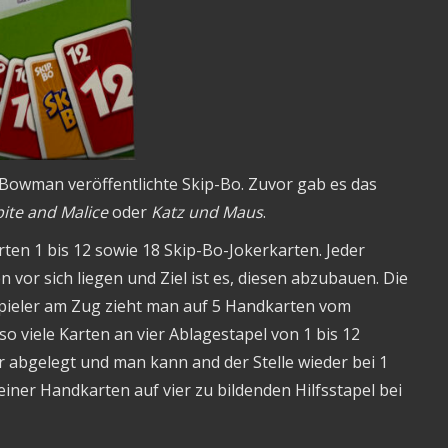
Bowman veröffentlichte Skip-Bo. Zuvor gab es das
pite and Malice
oder
Katz und Maus
.
rten 1 bis 12 sowie 18 Skip-Bo-Jokerkarten. Jeder
en vor sich liegen und Ziel ist es, diesen abzubauen. Die
s Spieler am Zug zieht man auf 5 Handkarten vom
o viele Karten an vier Ablagestapel von 1 bis 12
 er abgelegt und man kann and der Stelle wieder bei 1
ner Handkarten auf vier zu bildenden Hilfsstapel bei