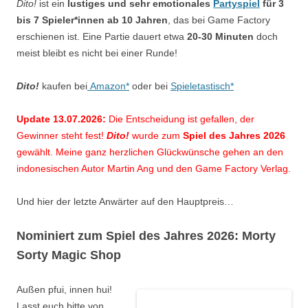
Dito!
ist ein
lustiges und sehr emotionales
Partyspiel
für 3
bis 7 Spieler*innen ab 10 Jahren
, das bei Game Factory
erschienen ist. Eine Partie dauert etwa
20-30 Minuten
doch
meist bleibt es nicht bei einer Runde!
Dito!
kaufen bei
Amazon*
oder bei
Spieletastisch*
Update 13.07.2026:
Die Entscheidung ist gefallen, der
Gewinner steht fest!
Dito!
wurde zum
Spiel des Jahres 2026
gewählt. Meine ganz herzlichen Glückwünsche gehen an den
indonesischen Autor Martin Ang und den Game Factory Verlag.
Und hier der letzte Anwärter auf den Hauptpreis…
Nominiert zum Spiel des Jahres 2026: Morty
Sorty Magic Shop
Außen pfui, innen hui!
Lasst euch bitte von