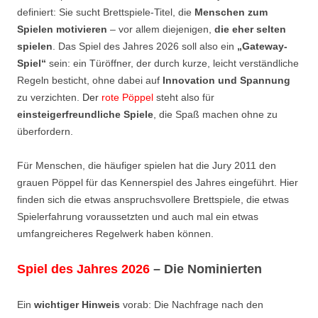
definiert: Sie sucht Brettspiele-Titel, die
Menschen zum
Spielen motivieren
– vor allem diejenigen,
die eher selten
spielen
. Das Spiel des Jahres 2026 soll also ein
„Gateway-
Spiel“
sein: ein Türöffner, der durch kurze, leicht verständliche
Regeln besticht, ohne dabei auf
Innovation und Spannung
zu verzichten.
Der
rote Pöppel
steht also für
einsteigerfreundliche Spiele
, die Spaß machen ohne zu
überfordern.
Für Menschen, die häufiger spielen hat die Jury 2011 den
grauen Pöppel für das Kennerspiel des Jahres eingeführt. Hier
finden sich die etwas anspruchsvollere Brettspiele, die etwas
Spielerfahrung voraussetzten und auch mal ein etwas
umfangreicheres Regelwerk haben können.
Spiel des Jahres 2026
– Die Nominierten
Ein
wichtiger Hinweis
vorab: Die Nachfrage nach den