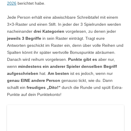
2026
berichtet habe.
Jede Person erhält eine abwischbare Schreibtafel mit einem
3×3-Raster und einen Stift. In jeder der 3 Spielrunden werden
nacheinander
drei Kategorien
vorgelesen, zu denen jeder
jeweils 3 Begriffe
in sein Raster einträgt. Tragt eure
Antworten geschickt im Raster ein, denn über volle Reihen und
Spalten könnt ihr später wertvolle Bonuspunkte abräumen.
Danach wird reihum vorgelesen.
Punkte gibt es
aber nur,
wenn
mindestens ein anderer Spieler denselben Begriff
aufgeschrieben
hat.
Am besten
ist es jedoch, wenn nur
genau EINE andere Person
genauso tickt, wie du. Dann
schallt ein
freudiges „Dito!“
durch die Runde und spült Extra-
Punkte auf dein Punktekonto!