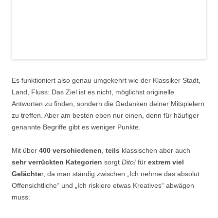
Es funktioniert also genau umgekehrt wie der Klassiker Stadt,
Land, Fluss: Das Ziel ist es nicht, möglichst originelle
Antworten zu finden, sondern die Gedanken deiner Mitspielern
zu treffen. Aber am besten eben nur einen, denn für häufiger
genannte Begriffe gibt es weniger Punkte.
Mit über
400 verschiedenen
,
teils
klassischen aber auch
sehr verrückten Kategorien
sorgt
Dito!
für
extrem viel
Gelächte
r, da man ständig zwischen „Ich nehme das absolut
Offensichtliche“ und „Ich riskiere etwas Kreatives“ abwägen
muss.