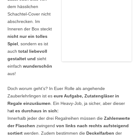
dem hässlichen
Schachtel-Cover nicht
abschrecken. Im
Inneren der Box steckt
nicht nur ein tolles
Spiel
, sondern es ist
auch
total liebevoll
gestaltet und
sieht
einfach
wunderschön
aus!
Doch worum geht’s? In Euer Rolle als angehende
Zauberlehrlingen ist es
eure Aufgabe, Zutatengläser in
Regale einzuräumen
. Ein Heavy-Job, ja sicher, aber dieser
h
at es durchaus in sich:
Innerhalb jeder der drei Regalreihen müssen die
Zahlenwerte
der Flaschen
zwingend
von links nach rechts aufsteigend
sortiert
werden. Zudem bestimmen die
Deckelfarben
der