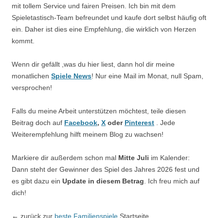
mit tollem Service und fairen Preisen. Ich bin mit dem
Spieletastisch-Team befreundet und kaufe dort selbst häufig oft
ein. Daher ist dies eine Empfehlung, die wirklich von Herzen
kommt.
Wenn dir gefällt ,was du hier liest, dann hol dir meine
monatlichen
Spiele News
! Nur eine Mail im Monat, null Spam,
versprochen!
Falls du meine Arbeit unterstützen möchtest, teile diesen
Beitrag doch auf
Facebook
,
X
oder
Pinterest
. Jede
Weiterempfehlung hilft meinem Blog zu wachsen!
Markiere dir außerdem schon mal
Mitte Juli
im Kalender:
Dann steht der Gewinner des Spiel des Jahres 2026 fest und
es gibt dazu ein
Update in diesem Betrag
. Ich freu mich auf
dich!
← zurück zur
beste Familienspiele
Startseite