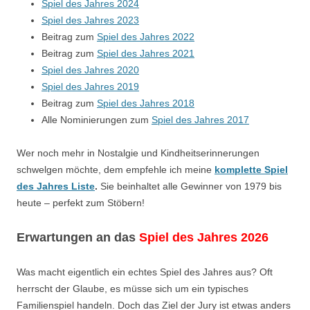
Spiel des Jahres 2024
Spiel des Jahres 2023
Beitrag zum
Spiel des Jahres 2022
Beitrag zum
Spiel des Jahres 2021
Spiel des Jahres 2020
Spiel des Jahres 2019
Beitrag zum
Spiel des Jahres 2018
Alle Nominierungen zum
Spiel des Jahres 2017
Wer noch mehr in Nostalgie und Kindheitserinnerungen
schwelgen möchte, dem empfehle ich meine
komplette Spiel
des Jahres Liste
.
Sie beinhaltet alle Gewinner von 1979 bis
heute – perfekt zum Stöbern!
Erwartungen an das
Spiel des Jahres 2026
Was macht eigentlich ein echtes Spiel des Jahres aus? Oft
herrscht der Glaube, es müsse sich um ein typisches
Familienspiel handeln. Doch das Ziel der Jury ist etwas anders