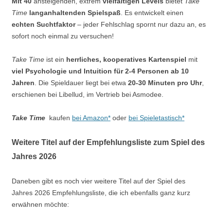
Mit 40
ansteigenden, extrem
vielfältigen Levels
bietet
Take
Time
langanhaltenden Spielspaß
. Es entwickelt einen
echten Suchtfaktor
– jeder Fehlschlag spornt nur dazu an, es
sofort noch einmal zu versuchen!
Take Time
ist ein
herrliches, kooperatives Kartenspiel
mit
viel Psychologie und Intuition für 2-4 Personen ab 10
Jahren
. Die Spieldauer liegt bei etwa
20-30 Minuten pro Uhr
,
erschienen bei Libellud, im Vertrieb bei Asmodee.
Take Time
kaufen
bei Amazon*
oder
bei Spieletastisch*
Weitere Titel auf der Empfehlungsliste zum Spiel des
Jahres 2026
Daneben gibt es noch vier weitere Titel auf der Spiel des
Jahres 2026 Empfehlungsliste, die ich ebenfalls ganz kurz
erwähnen möchte: