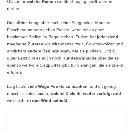
Gläser,
in welche Reihen
sie überhaupt gestellt werden
dürfen.
Das alleine bringt aber noch keine Siegpunkte. Manche
Flaschennummern geben Punkte, wenn sie an ganz
bestimmen Stellen im Regal stehen. Zudem hat
jeder der 4
magische Zutaten
wie Allraunenwurzeln, Gewitterwolken und
ähnlichem
andere Bedingungen
, wie sie punkten. Und zu
guter Letzt gibt es auch noch
Kundenwünsche
über die es
ebenso wertvolle Siegpunkte gibt, für diejenigen, die sie zuerst
erfüllen.
Es gibt als
viele Wege Punkte zu machen
, und oft genug
müsst ihr entscheiden,
welche Ziele ihr weiter verfolgt und
welche ihr
in den Wind schießt.