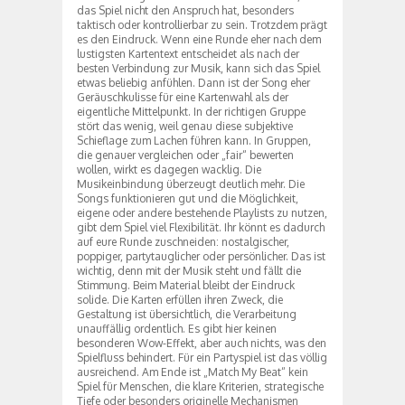
das Spiel nicht den Anspruch hat, besonders
taktisch oder kontrollierbar zu sein. Trotzdem prägt
es den Eindruck. Wenn eine Runde eher nach dem
lustigsten Kartentext entscheidet als nach der
besten Verbindung zur Musik, kann sich das Spiel
etwas beliebig anfühlen. Dann ist der Song eher
Geräuschkulisse für eine Kartenwahl als der
eigentliche Mittelpunkt. In der richtigen Gruppe
stört das wenig, weil genau diese subjektive
Schieflage zum Lachen führen kann. In Gruppen,
die genauer vergleichen oder „fair“ bewerten
wollen, wirkt es dagegen wacklig. Die
Musikeinbindung überzeugt deutlich mehr. Die
Songs funktionieren gut und die Möglichkeit,
eigene oder andere bestehende Playlists zu nutzen,
gibt dem Spiel viel Flexibilität. Ihr könnt es dadurch
auf eure Runde zuschneiden: nostalgischer,
poppiger, partytauglicher oder persönlicher. Das ist
wichtig, denn mit der Musik steht und fällt die
Stimmung. Beim Material bleibt der Eindruck
solide. Die Karten erfüllen ihren Zweck, die
Gestaltung ist übersichtlich, die Verarbeitung
unauffällig ordentlich. Es gibt hier keinen
besonderen Wow-Effekt, aber auch nichts, was den
Spielfluss behindert. Für ein Partyspiel ist das völlig
ausreichend. Am Ende ist „Match My Beat“ kein
Spiel für Menschen, die klare Kriterien, strategische
Tiefe oder besonders originelle Mechanismen