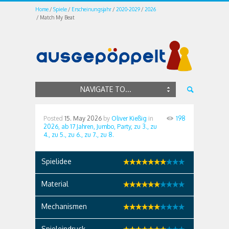
Home
Spiele
Erscheinungsjahr
2020-2029
2026
Match My Beat
NAVIGATE TO...
Posted
15. May 2026
by
Oliver Kießig
in
198
2026,
ab 17 Jahren,
Jumbo,
Party,
zu 3.,
zu
4.,
zu 5.,
zu 6.,
zu 7.,
zu 8.
Spielidee
Material
Mechanismen
Spieleindruck