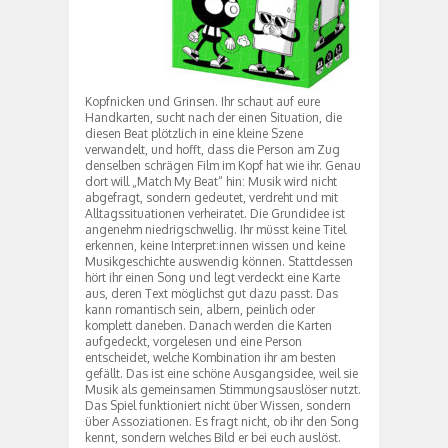
Kopfnicken und Grinsen. Ihr schaut auf eure
Handkarten, sucht nach der einen Situation, die
diesen Beat plötzlich in eine kleine Szene
verwandelt, und hofft, dass die Person am Zug
denselben schrägen Film im Kopf hat wie ihr. Genau
dort will „Match My Beat“ hin: Musik wird nicht
abgefragt, sondern gedeutet, verdreht und mit
Alltagssituationen verheiratet. Die Grundidee ist
angenehm niedrigschwellig. Ihr müsst keine Titel
erkennen, keine Interpret:innen wissen und keine
Musikgeschichte auswendig können. Stattdessen
hört ihr einen Song und legt verdeckt eine Karte
aus, deren Text möglichst gut dazu passt. Das
kann romantisch sein, albern, peinlich oder
komplett daneben. Danach werden die Karten
aufgedeckt, vorgelesen und eine Person
entscheidet, welche Kombination ihr am besten
gefällt. Das ist eine schöne Ausgangsidee, weil sie
Musik als gemeinsamen Stimmungsauslöser nutzt.
Das Spiel funktioniert nicht über Wissen, sondern
über Assoziationen. Es fragt nicht, ob ihr den Song
kennt, sondern welches Bild er bei euch auslöst.