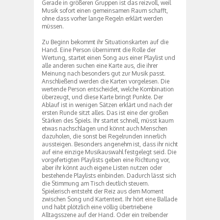
Gerade in größeren Gruppen ist das reizvoll, weil
Musik sofort einen gemeinsamen Raum schafft,
ohne dass vorher lange Regeln erklärt werden
müssen.
Zu Beginn bekommt ihr Situationskarten auf die
Hand. Eine Person übernimmt die Rolle der
Wertung, startet einen Song aus einer Playlist und
alle anderen suchen eine Karte aus, die ihrer
Meinung nach besonders gut zur Musik passt.
Anschließend werden die Karten vorgelesen. Die
wertende Person entscheidet, welche Kombination
überzeugt, und diese Karte bringt Punkte. Der
Ablauf ist in wenigen Sätzen erklärt und nach der
ersten Runde sitzt alles. Das ist eine der großen
Stärken des Spiels. Ihr startet schnell, müsst kaum
etwas nachschlagen und könnt auch Menschen
dazuholen, die sonst bei Regelrunden innerlich
aussteigen. Besonders angenehm ist, dass ihr nicht
auf eine einzige Musikauswahl festgelegt seid. Die
vorgefertigten Playlists geben eine Richtung vor,
aber ihr könnt auch eigene Listen nutzen oder
bestehende Playlists einbinden. Dadurch lässt sich
die Stimmung am Tisch deutlich steuern.
Spielerisch entsteht der Reiz aus dem Moment
zwischen Song und Kartentext. Ihr hört eine Ballade
und habt plötzlich eine völlig übertriebene
Alltagsszene auf der Hand. Oder ein treibender