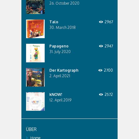
26. October 2020
Talo
2967
30. March 2018
Papageno
2947
31. July 2020
Der Kartograph
2700
2. April 2021
kNOW!
2572
12. April 2019
ÜBER
Home