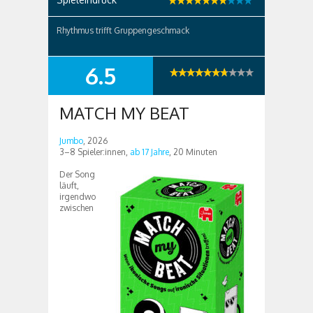
Rhythmus trifft Gruppengeschmack
6.5
SUMMARY
MATCH MY BEAT
Jumbo
, 2026
3–8 Spieler:innen,
ab 17 Jahre
, 20 Minuten
Der Song
läuft,
irgendwo
zwischen