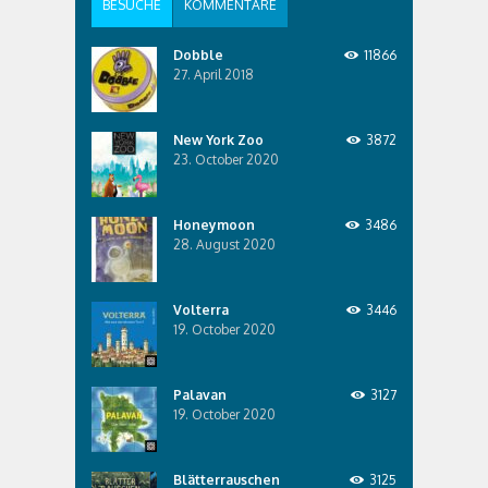
BESUCHE
KOMMENTARE
Dobble
11866
27. April 2018
New York Zoo
3872
23. October 2020
Honeymoon
3486
28. August 2020
Volterra
3446
19. October 2020
Palavan
3127
19. October 2020
Blätterrauschen
3125