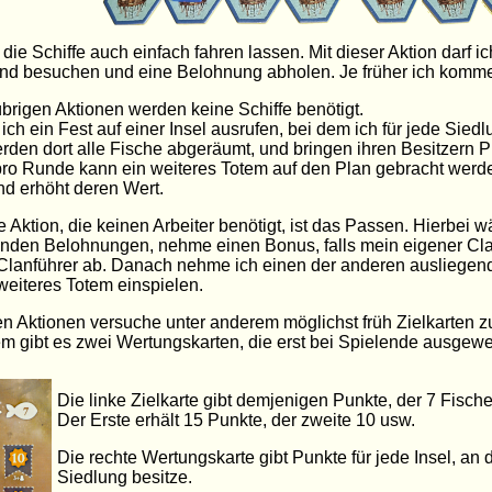
 die Schiffe auch einfach fahren lassen. Mit dieser Aktion darf 
d besuchen und eine Belohnung abholen. Je früher ich komme,
übrigen Aktionen werden keine Schiffe benötigt.
ich ein Fest auf einer Insel ausrufen, bei dem ich für jede Sie
den dort alle Fische abgeräumt, und bringen ihren Besitzern P
ro Runde kann ein weiteres Totem auf den Plan gebracht werden
nd erhöht deren Wert.
te Aktion, die keinen Arbeiter benötigt, ist das Passen. Hierbei 
nden Belohnungen, nehme einen Bonus, falls mein eigener Cla
lanführer ab. Danach nehme ich einen der anderen ausliegenden
 weiteres Totem einspielen.
en Aktionen versuche unter anderem möglichst früh Zielkarten zu
 gibt es zwei Wertungskarten, die erst bei Spielende ausgewe
Die linke Zielkarte gibt demjenigen Punkte, der 7 Fische 
Der Erste erhält 15 Punkte, der zweite 10 usw.
Die rechte Wertungskarte gibt Punkte für jede Insel, an 
Siedlung besitze.