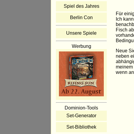
Spiel des Jahres
Für eini
Berlin Con
Ich kann
benachba
Fisch ab
Unsere Spiele
vorhande
Bedingun
Werbung
Neue Sie
neben ei
abhängig
meinem P
wenn an
Dominion-Tools
Set-Generator
Set-Bibliothek