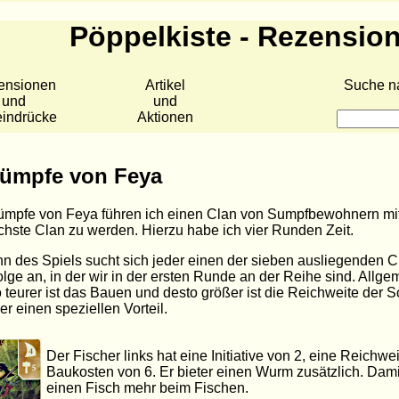
Pöppelkiste - Rezensio
ensionen
Artikel
Suche n
und
und
eindrücke
Aktionen
Sümpfe von Feya
ümpfe von Feya führen ich einen Clan von Sumpfbewohnern mit
ichste Clan zu werden. Hierzu habe ich vier Runden Zeit.
n des Spiels sucht sich jeder einen der sieben ausliegenden C
lge an, in der wir in der ersten Runde an der Reihe sind. Allgem
to teurer ist das Bauen und desto größer ist die Reichweite der 
er einen speziellen Vorteil.
Der Fischer links hat eine Initiative von 2, eine Reichwe
Baukosten von 6. Er bieter einen Wurm zusätzlich. Damit
einen Fisch mehr beim Fischen.