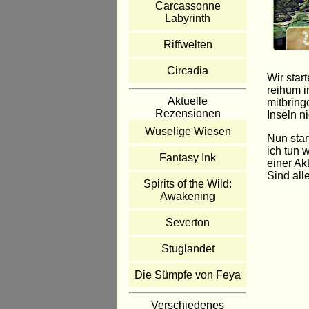
Carcassonne
Labyrinth
Riffwelten
Circadia
Wir star
reihum i
Aktuelle
mitbring
Rezensionen
Inseln n
Wuselige Wiesen
Nun star
ich tun 
Fantasy Ink
einer Ak
Sind all
Spirits of the Wild:
Awakening
Severton
Stuglandet
Die Sümpfe von Feya
Verschiedenes