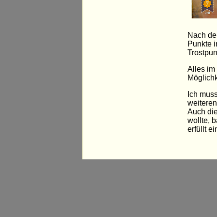
Nach der
Punkte i
Trostpun
Alles im 
Möglichk
Ich muss
weiteren
Auch die
wollte, 
erfüllt ei