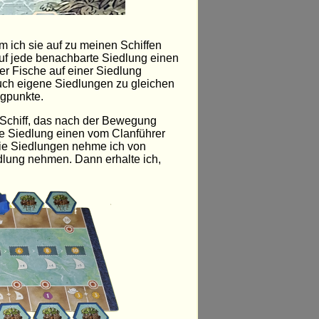
em ich sie auf zu meinen Schiffen
auf jede benachbarte Siedlung einen
er Fische auf einer Siedlung
auch eigene Siedlungen zu gleichen
egpunkte.
m Schiff, das nach der Bewegung
ine Siedlung einen vom Clanführer
Die Siedlungen nehme ich von
dlung nehmen. Dann erhalte ich,