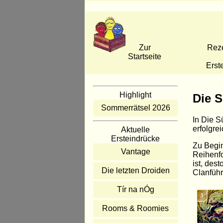
Zur
Rez
Startseite
Erst
Highlight
Die 
Sommerrätsel 2026
In Die S
erfolgre
Aktuelle
Ersteindrücke
Zu Begin
Vantage
Reihenfo
ist, des
Die letzten Droiden
Clanführ
Tír na nÓg
Rooms & Roomies