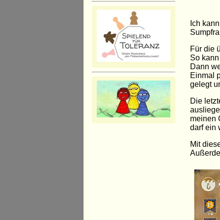
Ich kann
Sumpfran
Für die 
So kann 
Dann wer
Einmal p
gelegt u
Die letz
ausliege
meinen C
darf ein
Mit dies
Außerdem